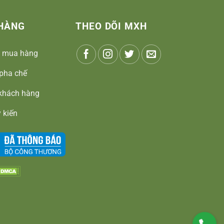
HÀNG
THEO DÕI MXH
 mua hàng
pha chế
khách hàng
 kiến