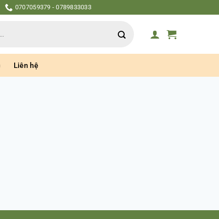
0707059379 - 0789833033
c
Liên hệ