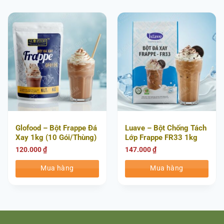
Glofood – Bột Frappe Đá
Luave – Bột Chống Tách
Xay 1kg (10 Gói/Thùng)
Lớp Frappe FR33 1kg
(10 Gói/Thùng)
120.000
₫
147.000
₫
Mua hàng
Mua hàng