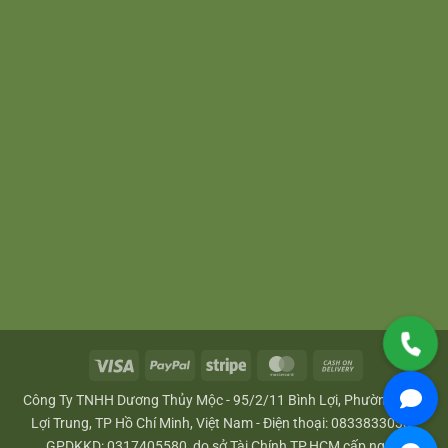
Visa
PayPal
Stripe
MasterCard
Cash
On
Công Ty TNHH Dương Thủy Mộc - 95/2/11 Bình Lợi, Phường Bình
Delivery
Lợi Trung, TP Hồ Chí Minh, Việt Nam - Điện thoại: 0833833033 -
GPDKKD: 0317405580, do sở Tài Chính TP.HCM cấp ngày: