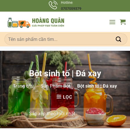
Bỏ
Hotline:
0707059379
qua
nội
dung
Tìm
kiếm:
Bột sinh tố | Đá xay
Trang chủ
/
Sản Phẩm Bột
/
Bột sinh tố | Đá xay
LỌC