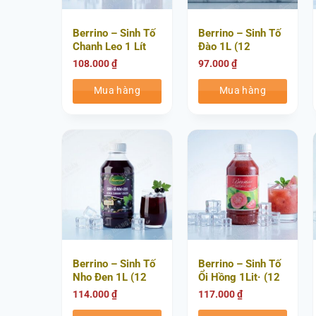
Berrino – Sinh Tố
Berrino – Sinh Tố
Chanh Leo 1 Lít
Đào 1L (12
(12 Chai/Thùng)
Chai/Thùng)
108.000
₫
97.000
₫
Mua hàng
Mua hàng
Berrino – Sinh Tố
Berrino – Sinh Tố
Nho Đen 1L (12
Ổi Hồng 1Lit· (12
Chai/Thùng)
Chai/thùng)
114.000
₫
117.000
₫