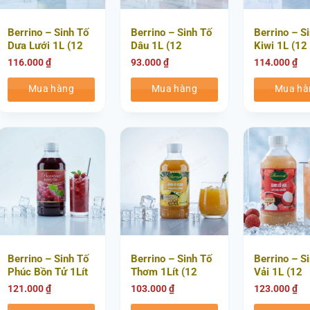
Berrino – Sinh Tố
Berrino – Sinh Tố
Berrino – S
Dưa Lưới 1L (12
Dâu 1L (12
Kiwi 1L (12
Chai/Thùng)
Chai/Thùng)
Chai/thùng
116.000
₫
93.000
₫
114.000
₫
Mua hàng
Mua hàng
Mua hà
Berrino – Sinh Tố
Berrino – Sinh Tố
Berrino – S
Phúc Bồn Tử 1Lít
Thơm 1Lít (12
Vải 1L (12
(12 Chai/Thùng)
Chai/thùng)
Chai/Thùng
121.000
₫
103.000
₫
123.000
₫