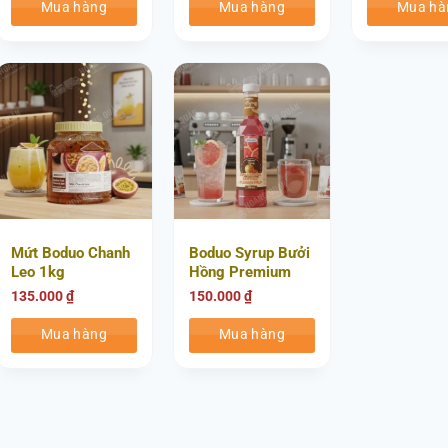
Mua hàng
Mua hàng
Mua hà
Mứt Boduo Chanh
Boduo Syrup Bưởi
Leo 1kg
Hồng Premium
750ml
135.000
₫
150.000
₫
Mua hàng
Mua hàng