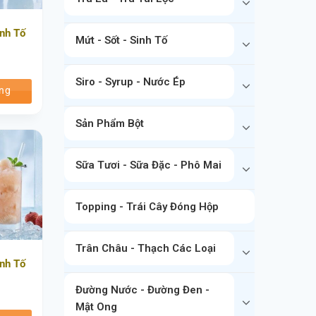
inh Tố
Mứt - Sốt - Sinh Tố
)
Siro - Syrup - Nước Ép
ng
Sản Phẩm Bột
Sữa Tươi - Sữa Đặc - Phô Mai
Topping - Trái Cây Đóng Hộp
Trân Châu - Thạch Các Loại
inh Tố
Đường Nước - Đường Đen -
)
Mật Ong