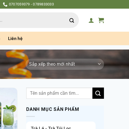
0707059379 - 0789833033
c
Liên hệ
Tìm
kiếm:
DANH MỤC SẢN PHẨM
Trà Lá - Trà Túi Lọc