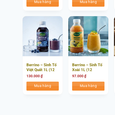
Mua hàng
Mua hàng
Berrino – Sinh Tố
Berrino – Sinh Tố
Việt Quất 1L (12
Xoài 1L (12
Chai/Thùng)
Chai/Thùng)
130.000
₫
97.000
₫
Mua hàng
Mua hàng