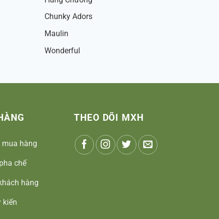
Chunky Adors
Maulin
Wonderful
HÀNG
THEO DÕI MXH
 mua hàng
pha chế
khách hàng
 kiến