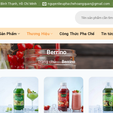
 Bình Thạnh, Hồ Chí Minh
nguyenlieuphachehoangquan@gmail.com
Tìm
kiếm:
Sản Phẩm
Thương Hiệu
Công Thức Pha Chế
Tin tứ
Berrino
Trang chủ
/
Berrino