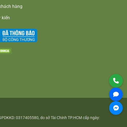
khách hàng
 kiến
- GPDKKD: 0317405580, do sở Tài Chính TP.HCM cấp ngày: