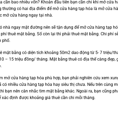
 cần bao nhiêu vốn? Khoản đầu tiên bạn cần chi khi mở cửa hà
g thường có hai địa điểm để mở cửa hàng tạp hóa là mở cửa h
c mở cửa hàng ngay tại nhà.
có nhà ngay mặt đường nên sẽ tận dụng để mở cửa hàng tạp hó
i phí thuê mặt bằng. Số còn lại thì phải thuê mặt bằng. Chi phí s
h phố.
uê mặt bằng có diện tích khoảng 50m2 dao động từ 5- 7 triệu/th
 10 – 15 triệu đồng/ tháng. Mặt bằng thuê có địa thế càng đẹp,
.
ểm mở cửa hàng tạp hóa phù hợp, bạn phải nghiên cứu xem xu
 có nhiều cửa hàng tạp hóa hay siêu thị chưa. Nếu trên cùng 
 thì bạn nên cân nhắc tìm mặt bằng khác. Ngoài ra, bạn cũng ph
 xác định được khoảng giá thuê cần chi mỗi tháng.