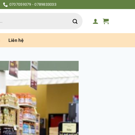
0707059379 - 0789833033
c
Liên hệ