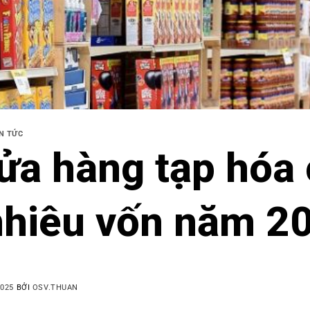
IN TỨC
ửa hàng tạp hóa
nhiêu vốn năm 2
2025
BỞI
OSV.THUAN