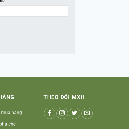
web
HÀNG
THEO DÕI MXH
 mua hàng
pha chế