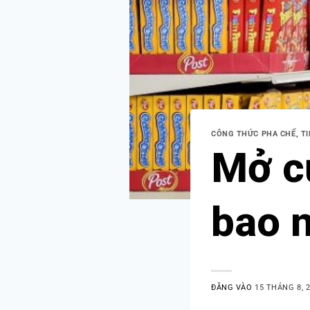
CÔNG THỨC PHA CHẾ
,
T
Mở c
bao 
ĐĂNG VÀO
15 THÁNG 8, 