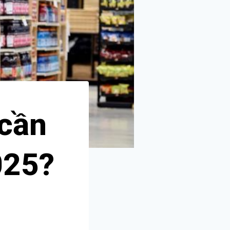
 cần
025?