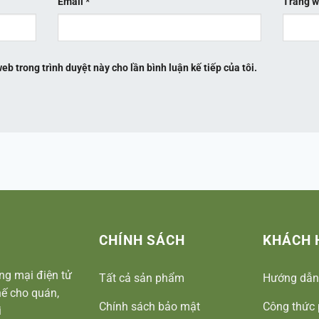
Email
*
Trang 
web trong trình duyệt này cho lần bình luận kế tiếp của tôi.
CHÍNH SÁCH
KHÁCH 
ng mại điện tử
Tất cả sản phẩm
Hướng dẫn
ế cho quán,
Chính sách bảo mật
Công thức 
i