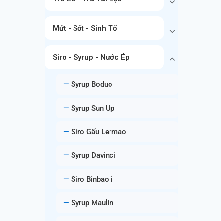
Mứt - Sốt - Sinh Tố
Siro - Syrup - Nước Ép
Syrup Boduo
Syrup Sun Up
Siro Gấu Lermao
Syrup Davinci
Siro Binbaoli
Syrup Maulin