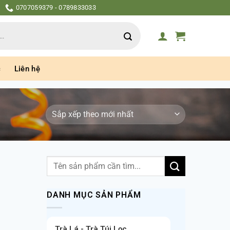
0707059379 - 0789833033
c
Liên hệ
Tìm
kiếm:
DANH MỤC SẢN PHẨM
Trà Lá - Trà Túi Lọc