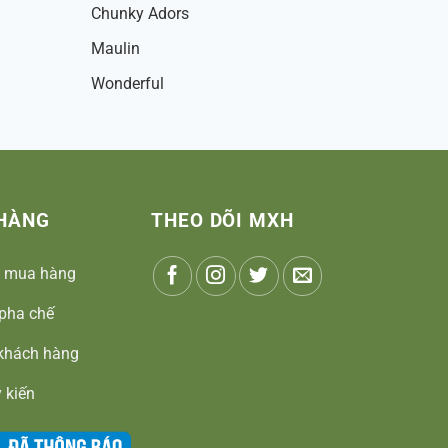
Chunky Adors
Maulin
Wonderful
HÀNG
THEO DÕI MXH
 mua hàng
pha chế
khách hàng
 kiến