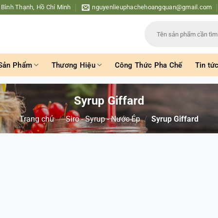
 Bình Thạnh, Hồ Chí Minh
nguyenlieuphachehoangquan@gmail.com
Tìm
kiếm:
Sản Phẩm
Thương Hiệu
Công Thức Pha Chế
Tin tứ
Syrup Giffard
Trang chủ
/
Siro - Syrup - Nước Ép
/
Syrup Giffard