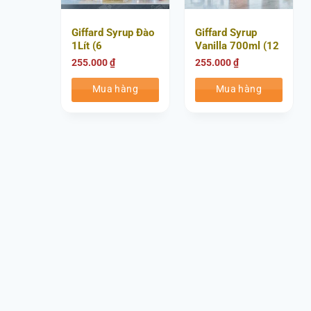
Giffard Syrup Đào
Giffard Syrup
1Lít (6
Vanilla 700ml (12
Chai/Thùng)
Chai/Thùng)
255.000
₫
255.000
₫
Mua hàng
Mua hàng