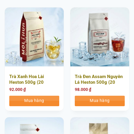
Trà Xanh Hoa Lài
Trà Đen Assam Nguyên
Heston 500g (20
Lá Heston 500g (20
Gói/Thùng)
Gói/Thùng)
92.000
₫
98.000
₫
Mua hàng
Mua hàng