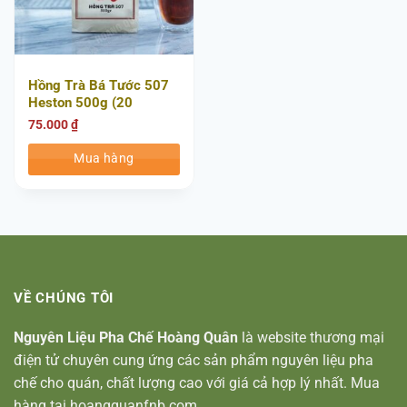
Hồng Trà Bá Tước 507
Heston 500g (20
Gói/Thùng)
75.000
₫
Mua hàng
VỀ CHÚNG TÔI
Nguyên Liệu Pha Chế Hoàng Quân
là website thương mại
điện tử chuyên cung ứng các sản phẩm nguyên liệu pha
chế cho quán, chất lượng cao với giá cả hợp lý nhất. Mua
hàng tại hoangquanfnb.com.