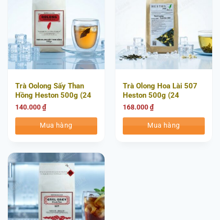
Trà Oolong Sấy Than
Trà Olong Hoa Lài 507
Hồng Heston 500g (24
Heston 500g (24
Túi/Thùng)
Túi/Thùng)
140.000
₫
168.000
₫
Mua hàng
Mua hàng