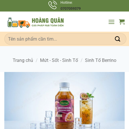
Bỏ
Hotline:
0707059379
qua
nội
dung
Tìm
kiếm:
Trang chủ
/
Mứt - Sốt - Sinh Tố
/
Sinh Tố Berrino