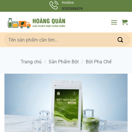
Bỏ
Hotline:
0707059379
qua
nội
dung
Tìm
kiếm:
Trang chủ
/
Sản Phẩm Bột
/
Bột Pha Chế