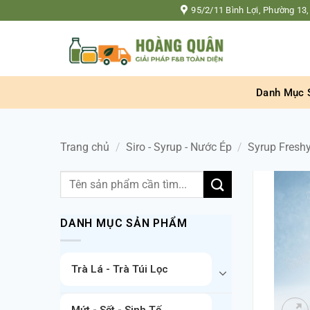
Bỏ
95/2/11 Bình Lợi, Phường 13,
qua
nội
dung
Danh Mục 
Trang chủ
/
Siro - Syrup - Nước Ép
/
Syrup Fresh
Tìm
kiếm:
DANH MỤC SẢN PHẨM
Trà Lá - Trà Túi Lọc
Mứt - Sốt - Sinh Tố