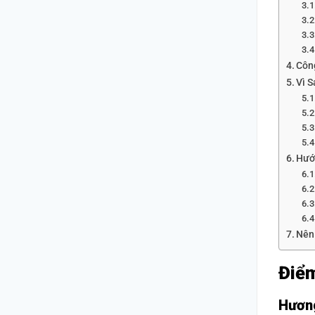
Côn
Vì 
Hướ
Nên
Điểm
Hương