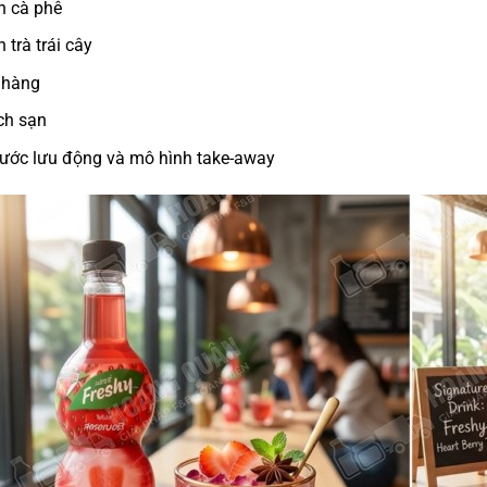
n cà phê
 trà trái cây
 hàng
ch sạn
ước lưu động và mô hình take-away