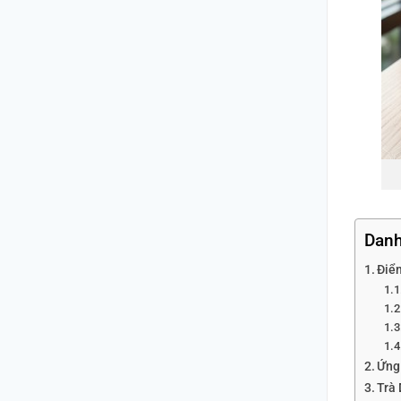
Danh
Điể
Ứng
Trà 