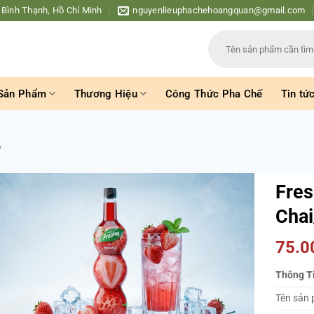
 Bình Thạnh, Hồ Chí Minh
nguyenlieuphachehoangquan@gmail.com
Tìm
kiếm:
Sản Phẩm
Thương Hiệu
Công Thức Pha Chế
Tin tứ
y
Fres
Chai
75.
Thông T
Tên sản