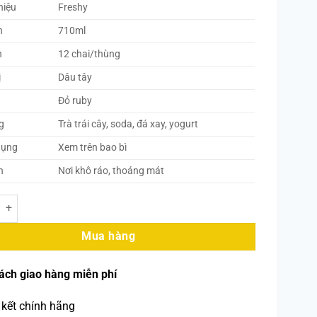
hiệu
Freshy
h
710ml
h
12 chai/thùng
ị
Dâu tây
Đỏ ruby
g
Trà trái cây, soda, đá xay, yogurt
dụng
Xem trên bao bì
n
Nơi khô ráo, thoáng mát
yrup Dâu 710ml (12 Chai/Thùng) số lượng
Mua hàng
ách giao hàng miễn phí
kết chính hãng