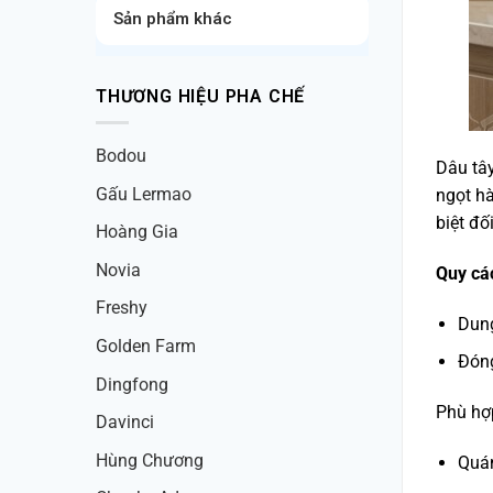
Sản phẩm khác
THƯƠNG HIỆU PHA CHẾ
Bodou
Dâu tây
Gấu Lermao
ngọt hà
biệt đố
Hoàng Gia
Novia
Quy cá
Freshy
Dung
Golden Farm
Đóng
Dingfong
Phù hợ
Davinci
Hùng Chương
Quán