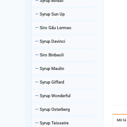
Syrup Boduo
Syrup Sun Up
Siro Gấu Lermao
Syrup Davinci
Siro Binbaoli
Syrup Maulin
Syrup Giffard
Syrup Wonderful
Syrup Osterberg
Mô tả
Syrup Teisseire