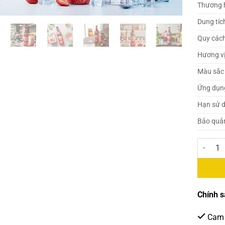
Thương 
Dung tíc
Quy các
Hương v
Màu sắc
Ứng dụn
Hạn sử 
Bảo quả
Freshy S
Chính s
Cam 