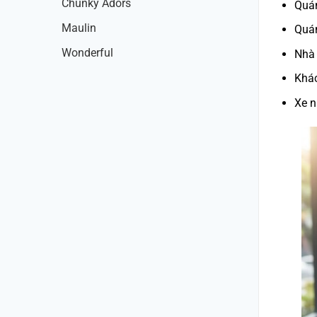
Chunky Adors
Quá
Maulin
Quán
Wonderful
Nhà
Khá
Xe n