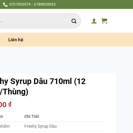
0707059379 - 0789833033
c
Liên hệ
hy Syrup Dâu 710ml (12
/Thùng)
000
₫
in
Chi Tiết
 phẩm
Freshy Syrup Dâu