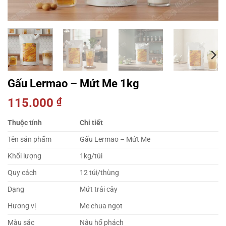
Gấu Lermao – Mứt Me 1kg
115.000
₫
Thuộc tính
Chi tiết
Tên sản phẩm
Gấu Lermao – Mứt Me
Khối lượng
1kg/túi
Quy cách
12 túi/thùng
Dạng
Mứt trái cây
Hương vị
Me chua ngọt
Màu sắc
Nâu hổ phách