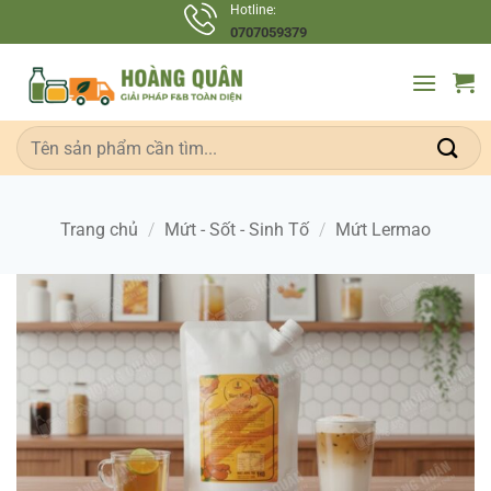
Bỏ
Hotline:
0707059379
qua
nội
dung
Tìm
kiếm:
Trang chủ
/
Mứt - Sốt - Sinh Tố
/
Mứt Lermao