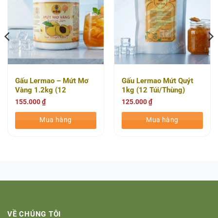
Gấu Lermao – Mứt Mơ
Gấu Lermao Mứt Quýt
Vàng 1.2kg (12
1kg (12 Túi/Thùng)
Túi/Thùng)
155.000
₫
125.000
₫
Mua hàng
Mua hàng
VỀ CHÚNG TÔI