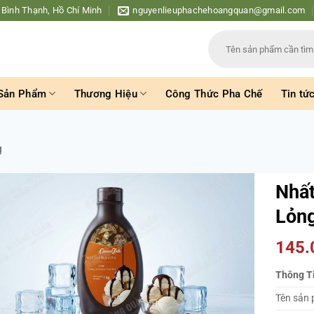
 Bình Thạnh, Hồ Chí Minh
nguyenlieuphachehoangquan@gmail.com
Tìm
kiếm:
Sản Phẩm
Thương Hiệu
Công Thức Pha Chế
Tin tứ
g
Nhất
Lỏng
145
Thông T
Tên sản