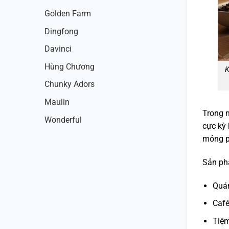
Golden Farm
Dingfong
Davinci
Hùng Chương
K
Chunky Adors
Maulin
Trong n
Wonderful
cực kỳ 
mỏng ph
Sản ph
Quán
Café
Tiệ