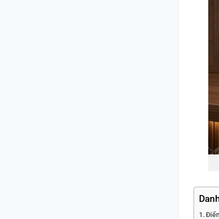
Danh
Điể