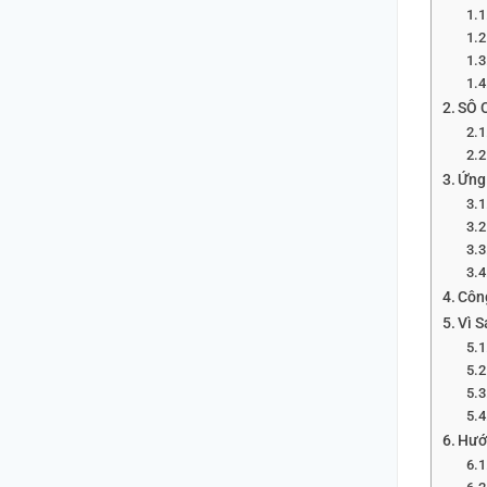
SÔ 
Ứng
Côn
Vì 
Hướ