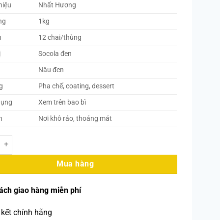
hiệu
Nhất Hương
ng
1kg
h
12 chai/thùng
ị
Socola đen
Nâu đen
g
Pha chế, coating, dessert
dụng
Xem trên bao bì
n
Nơi khô ráo, thoáng mát
ng - Sốt Socola Đen Lỏng 1kg (12 Chai/Thùng) số lượng
Mua hàng
ách giao hàng miễn phí
kết chính hãng