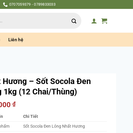
0707059379 - 0789833033
c
Liên hệ
 Hương – Sốt Socola Đen
 1kg (12 Chai/Thùng)
.000
₫
in
Chi Tiết
 phẩm
Sốt Socola Đen Lỏng Nhất Hương