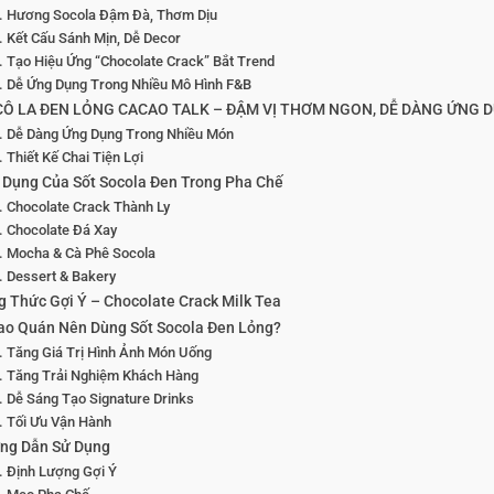
Hương Socola Đậm Đà, Thơm Dịu
Kết Cấu Sánh Mịn, Dễ Decor
Tạo Hiệu Ứng “Chocolate Crack” Bắt Trend
Dễ Ứng Dụng Trong Nhiều Mô Hình F&B
CÔ LA ĐEN LỎNG CACAO TALK – ĐẬM VỊ THƠM NGON, DỄ DÀNG ỨNG 
Dễ Dàng Ứng Dụng Trong Nhiều Món
Thiết Kế Chai Tiện Lợi
 Dụng Của Sốt Socola Đen Trong Pha Chế
Chocolate Crack Thành Ly
Chocolate Đá Xay
Mocha & Cà Phê Socola
Dessert & Bakery
g Thức Gợi Ý – Chocolate Crack Milk Tea
Sao Quán Nên Dùng Sốt Socola Đen Lỏng?
Tăng Giá Trị Hình Ảnh Món Uống
Tăng Trải Nghiệm Khách Hàng
Dễ Sáng Tạo Signature Drinks
Tối Ưu Vận Hành
ng Dẫn Sử Dụng
Định Lượng Gợi Ý