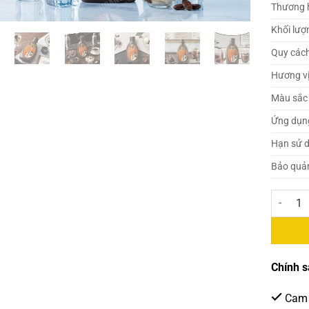
Thương 
Khối lượ
Quy các
Hương v
Màu sắc
Ứng dụn
Hạn sử 
Bảo quả
Nhất Hươ
Chính s
Cam 