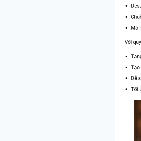
Dess
Chu
Mô h
Với quy
Tăn
Tạo 
Dễ s
Tối 