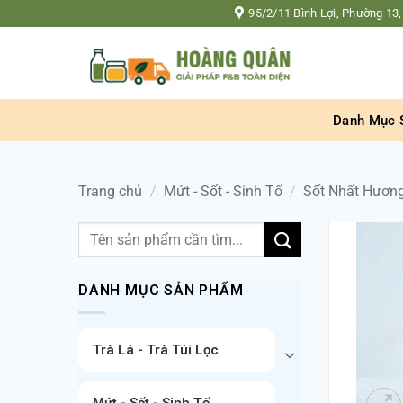
Bỏ
95/2/11 Bình Lợi, Phường 13,
qua
nội
dung
Danh Mục 
Trang chủ
/
Mứt - Sốt - Sinh Tố
/
Sốt Nhất Hươn
Tìm
kiếm:
DANH MỤC SẢN PHẨM
Trà Lá - Trà Túi Lọc
Mứt - Sốt - Sinh Tố