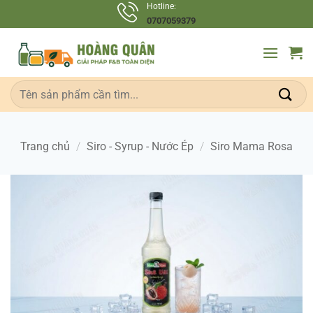
Bỏ
Hotline:
0707059379
qua
nội
dung
Tìm
kiếm:
Trang chủ
/
Siro - Syrup - Nước Ép
/
Siro Mama Rosa