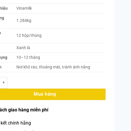
hiệu
Vinamilk
ợng
1.284kg
h
12 hộp/thùng
p
Xanh lá
dụng
10–12 tháng
n
Nơi khô ráo, thoáng mát, tránh ánh nắng
Ngôi Sao Phương Nam Xanh Lá (1.284kg) - Vinamilk số lượng
Mua hàng
ách giao hàng miễn phí
kết chính hãng