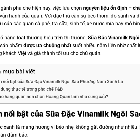
gành pha chế hiện nay, việc lựa chọn
nguyên liệu ổn định – chấ
 vận hành của quán. Với đặc thù cần sự béo thơm, độ sánh và đ
ếu của các quán cà phê, trà sữa, sinh tố, xe nước mía hay mô h
ố hàng loạt thương hiệu trên thị trường,
Sữa Đặc Vinamilk Ngô
à sản phẩm
được ưa chuộng nhất
suốt nhiều năm liền nhờ chất l
 khách Việt và giá thành tối ưu cho chủ quán.
 mục bài viết
m nổi bật của Sữa Đặc Vinamilk Ngôi Sao Phương Nam Xanh Lá
 dụng thực tế trong pha chế F&B
sao hàng quán nên chọn Hoàng Quân làm nhà cung cấp?
 nổi bật của Sữa Đặc Vinamilk Ngôi S
 xanh lá mang hương vị béo nhẹ, không gắt đường như nhiều loạ
uán đảm bảo: