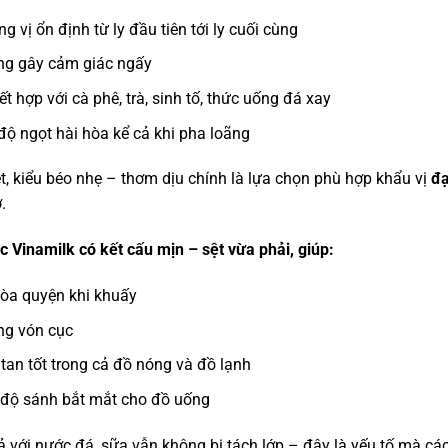
g vị ổn định từ ly đầu tiên tới ly cuối cùng
ng gây cảm giác ngấy
ết hợp với cà phê, trà, sinh tố, thức uống đá xay
độ ngọt hài hòa kể cả khi pha loãng
t, kiểu béo nhẹ – thơm dịu chính là lựa chọn phù hợp khẩu vị
đạ
.
 Vinamilk có kết cấu mịn – sệt vừa phải, giúp:
òa quyện khi khuấy
ng vón cục
tan tốt trong cả đồ nóng và đồ lạnh
độ sánh bắt mắt cho đồ uống
 với nước đá, sữa vẫn không bị tách lớp – đây là yếu tố mà các