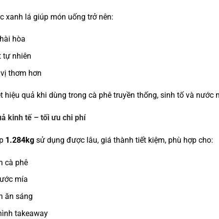
 xanh lá giúp món uống trở nên:
hài hòa
 tự nhiên
vị thơm hơn
t hiệu quả khi dùng trong cà phê truyền thống, sinh tố và nước 
ả kinh tế – tối ưu chi phí
ộp
1.284kg
sử dụng được lâu, giá thành tiết kiệm, phù hợp cho:
n cà phê
nước mía
n ăn sáng
hình takeaway