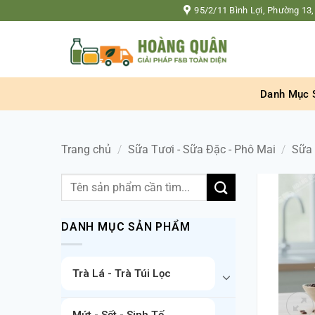
Bỏ
95/2/11 Bình Lợi, Phường 13,
qua
nội
dung
Danh Mục 
Trang chủ
/
Sữa Tươi - Sữa Đặc - Phô Mai
/
Sữa
Tìm
kiếm:
DANH MỤC SẢN PHẨM
Trà Lá - Trà Túi Lọc
Mứt - Sốt - Sinh Tố