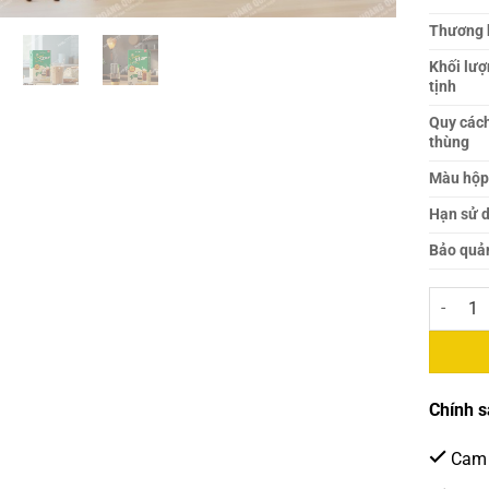
Thương 
Khối lư
tịnh
Quy các
thùng
Màu hộ
Hạn sử 
Bảo quả
Sữa Đặc 
Chính s
Cam 