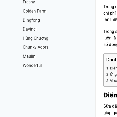
Freshy
Trong n
Golden Farm
chi phí
thể thi
Dingfong
Davinci
Trong s
luôn l
Hùng Chương
số đông
Chunky Adors
Maulin
Danh
Wonderful
Điể
Ứng
Vì 
Điểm
Sữa đặc
giúp q