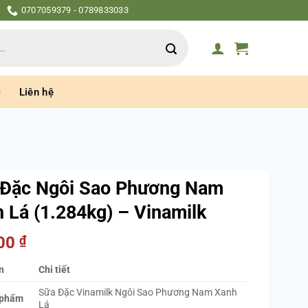
0707059379 - 0789833033
c
Liên hệ
 Đặc Ngôi Sao Phương Nam
 Lá (1.284kg) – Vinamilk
000
₫
n
Chi tiết
Sữa Đặc Vinamilk Ngôi Sao Phương Nam Xanh
 phẩm
Lá