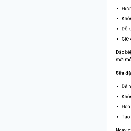
Hươn
Khô
Dễ k
Giữ 
Đặc biệ
mới mở
Sữa đặc
Dễ h
Khô
Hòa 
Tạo 
Ngay cả