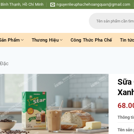
 Bình Thạnh, Hồ Chí Minh
nguyenlieuphachehoangquan@gmail.com
Tìm
kiếm:
Sản Phẩm
Thương Hiệu
Công Thức Pha Chế
Tin tứ
 Đặc
Sữa
Xanh
68.
Thông ti
Tên sản