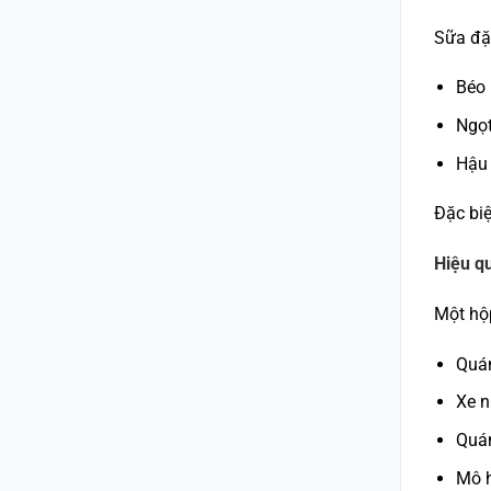
Sữa đặc
Béo 
Ngọt
Hậu 
Đặc biệ
Hiệu qu
Một h
Quá
Xe 
Quá
Mô 