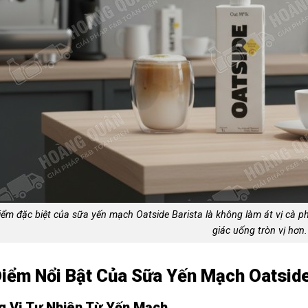
iểm đặc biệt của sữa yến mạch Oatside Barista là không làm át vị cà p
giác uống tròn vị hơn.
iểm Nổi Bật Của Sữa Yến Mạch Oatside
 Vị Tự Nhiên Từ Yến Mạch