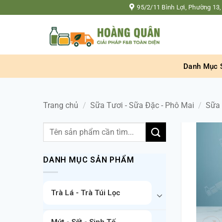
Bỏ
95/2/11 Bình Lợi, Phường 13,
qua
nội
dung
Danh Mục 
Trang chủ
/
Sữa Tươi - Sữa Đặc - Phô Mai
/
Sữa
Tìm
kiếm:
DANH MỤC SẢN PHẨM
Trà Lá - Trà Túi Lọc
Mứt - Sốt - Sinh Tố