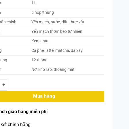
h
1L
h
6 hộp/thùng
hần chính
Yến mạch, nước, dầu thực vật
ị
Yến mạch thơm béo tự nhiên
Kem nhạt
g
Cà phê, latte, matcha, đá xay
dụng
12 tháng
n
Nơi khô ráo, thoáng mát
Mạch Barista Oatside 1L (6 hộp/thùng) số lượng
Mua hàng
ách giao hàng miễn phí
kết chính hãng