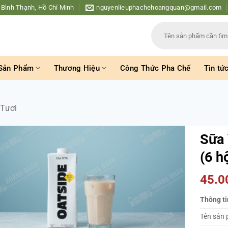
 Bình Thạnh, Hồ Chí Minh
nguyenlieuphachehoangquan@gmail.com
Tìm
kiếm:
Sản Phẩm
Thương Hiệu
Công Thức Pha Chế
Tin tứ
 Tươi
Sữa 
(6 h
45.
Thông ti
Tên sản