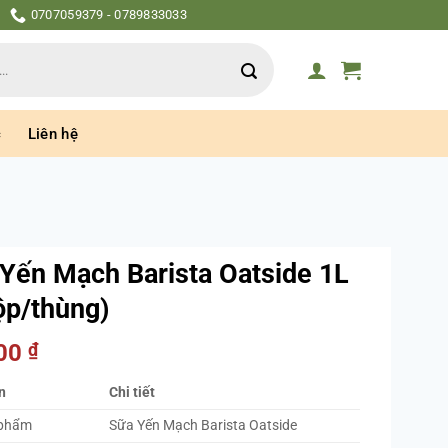
0707059379 - 0789833033
c
Liên hệ
Yến Mạch Barista Oatside 1L
ộp/thùng)
000
₫
n
Chi tiết
 phẩm
Sữa Yến Mạch Barista Oatside