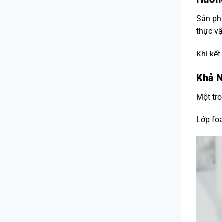
Sản ph
thực vậ
Khi kết
Khả N
Một tr
Lớp foa