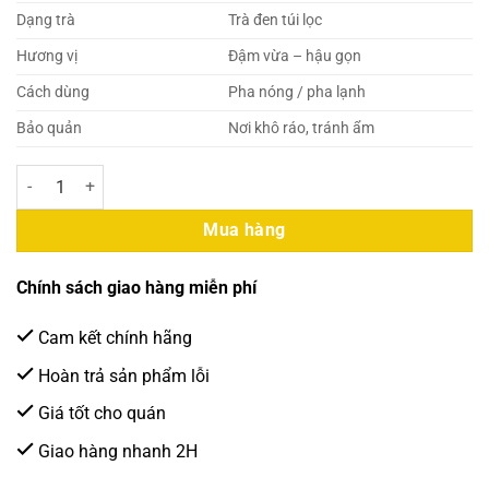
Dạng trà
Trà đen túi lọc
Hương vị
Đậm vừa – hậu gọn
Cách dùng
Pha nóng / pha lạnh
Bảo quản
Nơi khô ráo, tránh ẩm
Tân Nam Bắc Hồng Trà Đen Túi Lọc 300gr (10 túi lọc/30gr)(50 gói/th
Mua hàng
Chính sách giao hàng miễn phí
Cam kết chính hãng
Hoàn trả sản phẩm lỗi
Giá tốt cho quán
Giao hàng nhanh 2H