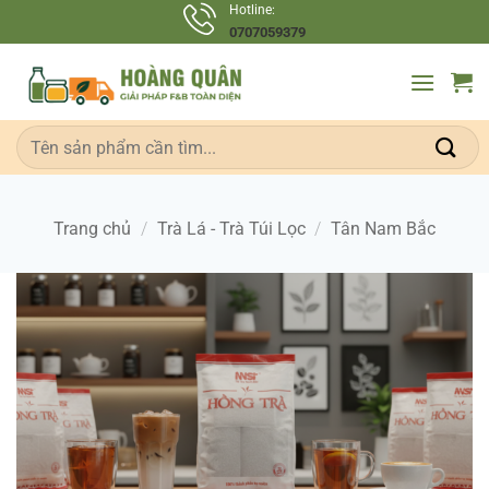
Bỏ
Hotline:
0707059379
qua
nội
dung
Tìm
kiếm:
Trang chủ
/
Trà Lá - Trà Túi Lọc
/
Tân Nam Bắc