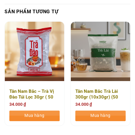
SẢN PHẨM TƯƠNG TỰ
Tân Nam Bắc – Trà Vị
Tân Nam Bắc Trà Lài
Đào Túi Lọc 30gr ( 50
300gr (10x30gr) (50
Gói/thùng)
Gói/thùng)
34.000
₫
34.000
₫
Mua hàng
Mua hàng