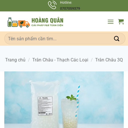
Bỏ
Hotline:
0707059379
qua
nội
dung
Tìm
kiếm:
Trang chủ
/
Trân Châu - Thạch Các Loại
/
Trân Châu 3Q