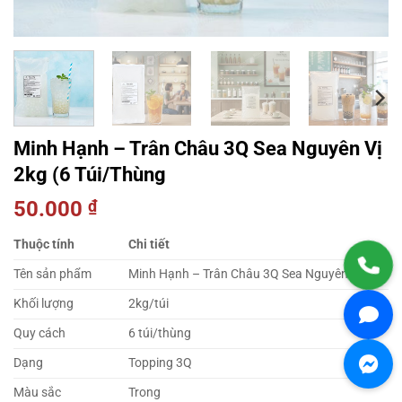
Minh Hạnh – Trân Châu 3Q Sea Nguyên Vị
2kg (6 Túi/Thùng
50.000
₫
Thuộc tính
Chi tiết
Tên sản phẩm
Minh Hạnh – Trân Châu 3Q Sea Nguyên Vị
Khối lượng
2kg/túi
Quy cách
6 túi/thùng
Dạng
Topping 3Q
Màu sắc
Trong