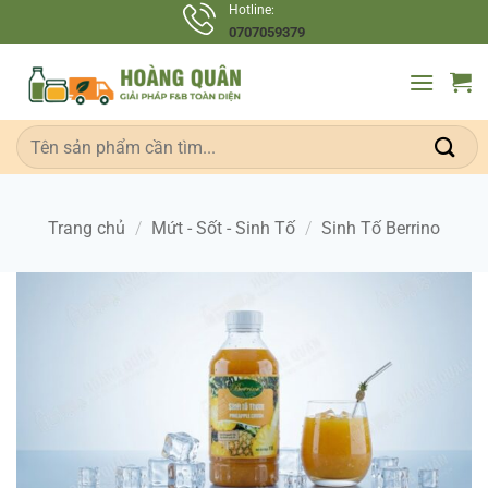
Bỏ
Hotline:
0707059379
qua
nội
dung
Tìm
kiếm:
Trang chủ
/
Mứt - Sốt - Sinh Tố
/
Sinh Tố Berrino