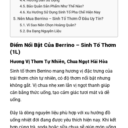
Hướng Dẫn Sử Dụng
Bảo Quản Sản Phẩm Như Thế Nào?
Xu Hướng Sử Dụng Sinh Tố Pha Chế Hiện Nay
Nên Mua Berrino – Sinh Tố Thơm Ở Đâu Uy Tín?
Vì Sao Nên Chọn Hoàng Quân?
Đa Dạng Nguyên Liệu
Điểm Nổi Bật Của Berrino – Sinh Tố Thơm
(1L)
Hương Vị Thơm Tự Nhiên, Chua Ngọt Hài Hòa
Sinh tố thơm Berrino mang hương vị đặc trưng của
trái thơm chín tự nhiên, có độ thơm nổi bật nhưng
không gắt. Vị chua nhẹ xen lẫn vị ngọt thanh giúp
cân bằng thức uống, tạo cảm giác tươi mát và dễ
uống.
Đây là dòng nguyên liệu phù hợp với xu hướng đồ
uống nhiệt đới đang được yêu thích hiện nay. Khi kết
hợp cùng trà, soda hoặc sữa chua sẽ giúp món uống