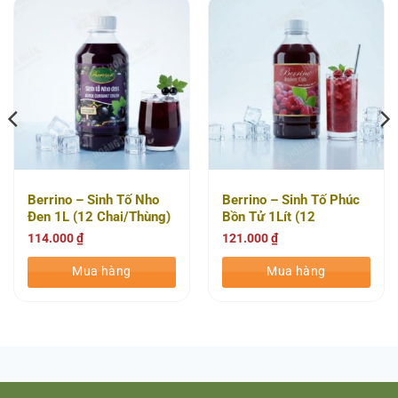
Berrino – Sinh Tố Nho
Berrino – Sinh Tố Phúc
Đen 1L (12 Chai/Thùng)
Bồn Tử 1Lít (12
Chai/Thùng)
114.000
₫
121.000
₫
Mua hàng
Mua hàng