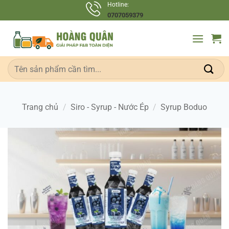
Bỏ
Hotline:
0707059379
qua
nội
dung
Tìm
kiếm:
Trang chủ
/
Siro - Syrup - Nước Ép
/
Syrup Boduo