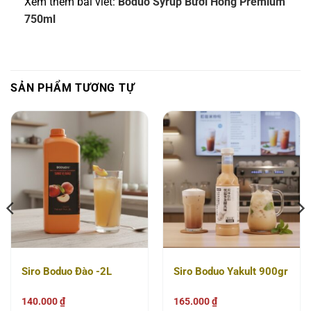
Xem thêm bài viết:
Boduo Syrup Bưởi Hồng Premium
750ml
SẢN PHẨM TƯƠNG TỰ
Siro Boduo Đào -2L
Siro Boduo Yakult 900gr
140.000
₫
165.000
₫