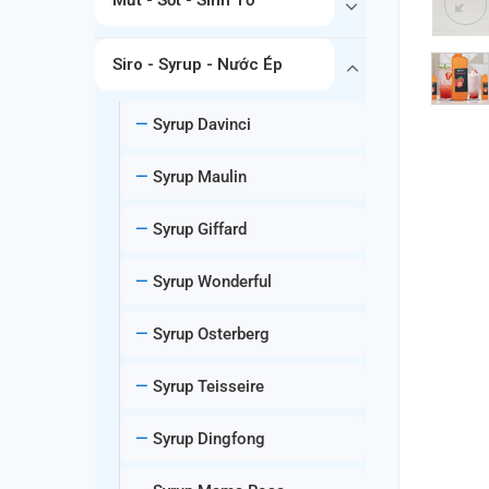
Siro - Syrup - Nước Ép
Syrup Davinci
Syrup Maulin
Syrup Giffard
Syrup Wonderful
Syrup Osterberg
Syrup Teisseire
Syrup Dingfong