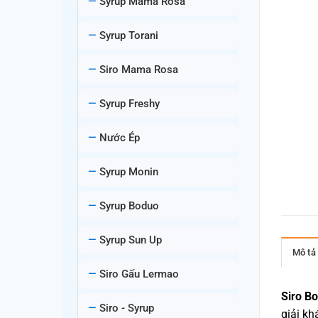
Syrup Mama Rosa
Syrup Torani
Siro Mama Rosa
Syrup Freshy
Nước Ép
Syrup Monin
Syrup Boduo
Syrup Sun Up
Mô tả
Siro Gấu Lermao
Siro B
Siro - Syrup
giải kh