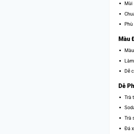
Mùi 
Chua
Phù 
Màu Đ
Màu 
Làm 
Dễ c
Dễ Ph
Trà 
Sod
Trà 
Đá x