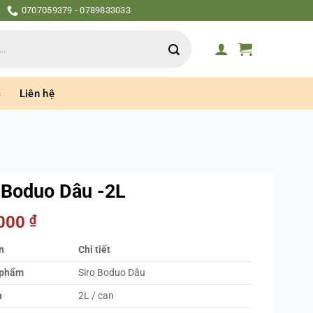
0707059379 - 0789833033
c
Liên hệ
 Boduo Dâu -2L
.000
₫
n
Chi tiết
 phẩm
Siro Boduo Dâu
h
2L / can