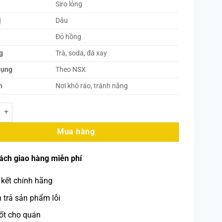
Siro lỏng
ị
Dâu
Đỏ hồng
g
Trà, soda, đá xay
dụng
Theo NSX
n
Nơi khô ráo, tránh nắng
uo Dâu -2L số lượng
Mua hàng
ách giao hàng miễn phí
kết chính hãng
trả sản phẩm lỗi
ốt cho quán