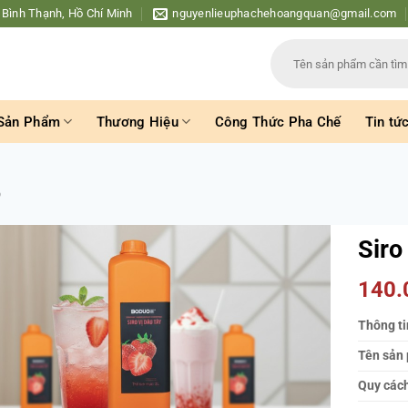
 Bình Thạnh, Hồ Chí Minh
nguyenlieuphachehoangquan@gmail.com
Tìm
kiếm:
Sản Phẩm
Thương Hiệu
Công Thức Pha Chế
Tin tứ
o
Siro
140
Thông ti
Tên sản
Quy các