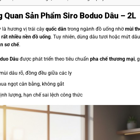
 Quan Sản Phẩm Siro Boduo Dâu – 2L
 là hương vị trái cây
quốc dân
trong ngành đồ uống nhờ
mùi th
 rất nhiều nền đồ uống
. Tuy nhiên, dùng dâu tươi hoặc mứt dâ
an sơ chế
.
oduo Dâu
được phát triển theo tiêu chuẩn
pha chế thương mại
, 
mùi dâu rõ, đồng đều giữa các ly
hua ngọt cân bằng, không gắt
ịnh lượng, hạn chế sai lệch công thức