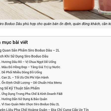
iro Boduo Dâu phù hợp cho quán bán ổn định, quán đông khách, cần kiể
 mục bài viết
g Quan Sản Phẩm Siro Boduo Dâu – 2L
Ích Khi Sử Dụng Siro Boduo Dâu
Hương Dâu Rõ – Vị Chua Ngọt Dễ Uống
Màu Đỏ Hồng Đẹp – Tăng Giá Trị Ly Nước
Dễ Phối Nhiều Dòng Đồ Uống
Can 2L – Tối Ưu Chi Phí Vận Hành
Ổn Định Chất Lượng – Dễ Chuẩn Hóa Menu
ng Số Kỹ Thuật Sản Phẩm
Ứng Dụng Trong Pha Chế & Kinh Doanh F&B
Hướng Dẫn Sử Dụng & Bảo Quản
Vì Sao Quán Nên Chọn Siro Boduo Dâu 2L
yên Liệu Pha Chế Hoàng Quân – Địa Chỉ Cung Cấp Uy Tín