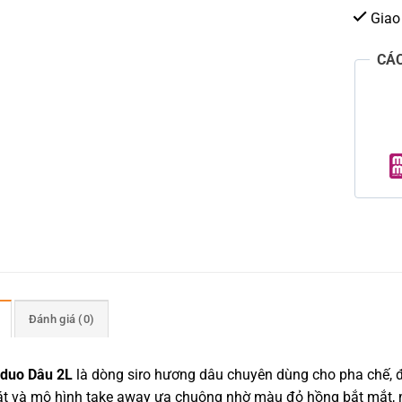
Giao
CÁ
Đánh giá (0)
oduo Dâu 2L
là dòng siro hương dâu chuyên dùng cho pha chế, đư
át và mô hình take away ưa chuộng nhờ màu đỏ hồng bắt mắt, m