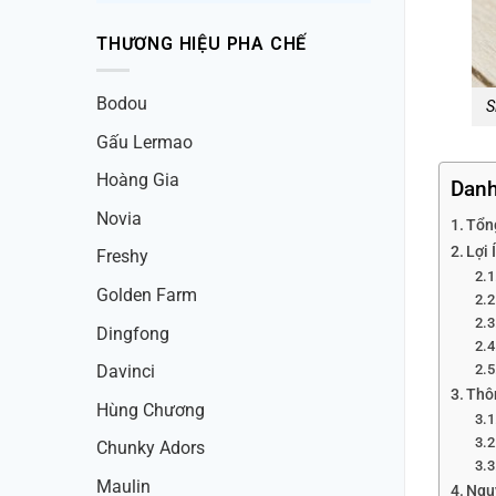
THƯƠNG HIỆU PHA CHẾ
Bodou
S
Gấu Lermao
Hoàng Gia
Danh
Novia
Tổn
Lợi 
Freshy
Golden Farm
Dingfong
Davinci
Thô
Hùng Chương
Chunky Adors
Maulin
Ngu