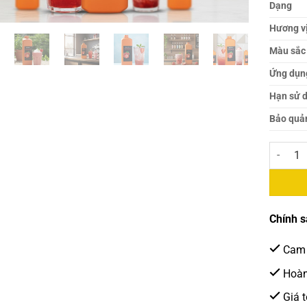
Dạng
Hương v
Màu sắc
Ứng dụn
Hạn sử 
Bảo quả
Siro Bod
Chính s
Cam 
Hoàn 
Giá t