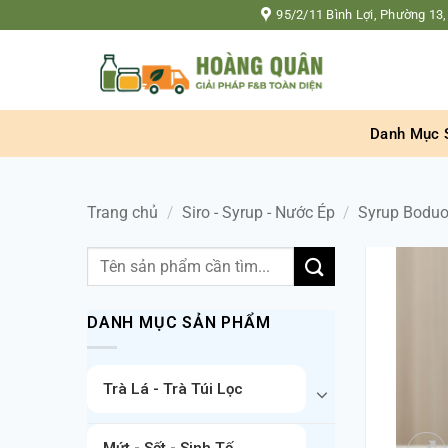
Bỏ
95/2/11 Bình Lợi, Phường 13,
qua
nội
dung
Danh Mục 
Trang chủ
/
Siro - Syrup - Nước Ép
/
Syrup Bodu
Tìm
kiếm:
DANH MỤC SẢN PHẨM
Trà Lá - Trà Túi Lọc
Mứt - Sốt - Sinh Tố