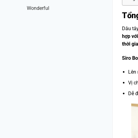
Wonderful
Tổng
Dâu tây
hợp với
thời gi
Siro B
Lên 
Vị c
Dễ đ