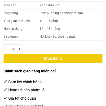
Màu sắc
Xanh dưa lưới
Ứng dụng
Làm pudding, topping trà sữa
Thời gian chế biến
10 – 15 phút
Hạn sử dụng
12 – 18 tháng
Bảo quản
Nơi khô ráo, thoáng mát
Douxian – Bột Pudding Vị Dưa Lưới 1kg (10 Gói/Thùng) số lượng
Mua hàng
Chính sách giao hàng miễn phí
Cam kết chính hãng
Hoàn trả sản phẩm lỗi
Giá tốt cho quán