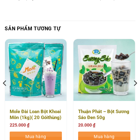
SẢN PHẨM TƯƠNG TỰ
Mole Đài Loan Bột Khoai
Thuận Phát – Bột Sương
Môn (1kg)( 20 Góithùng)
Sáo Đen 50g
225.000
₫
20.000
₫
Mua hàng
Mua hàng