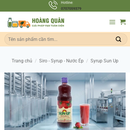
Bỏ
Hotline:
0707059379
qua
nội
dung
Tìm
kiếm:
Trang chủ
/
Siro - Syrup - Nước Ép
/
Syrup Sun Up