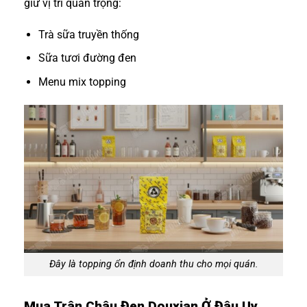
giữ vị trí quan trọng:
Trà sữa truyền thống
Sữa tươi đường đen
Menu mix topping
Đây là topping ổn định doanh thu cho mọi quán.
Mua Trân Châu Đen Douxian Ở Đâu Uy