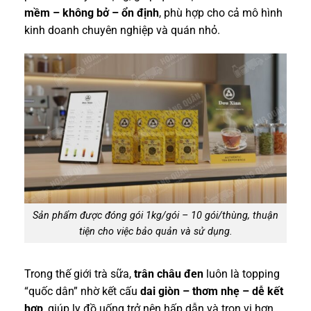
mềm – không bở – ổn định
, phù hợp cho cả mô hình
kinh doanh chuyên nghiệp và quán nhỏ.
Sản phẩm được đóng gói 1kg/gói – 10 gói/thùng, thuận
tiện cho việc bảo quản và sử dụng.
Trong thế giới trà sữa,
trân châu đen
luôn là topping
“quốc dân” nhờ kết cấu
dai giòn – thơm nhẹ – dễ kết
hợp
, giúp ly đồ uống trở nên hấp dẫn và trọn vị hơn.