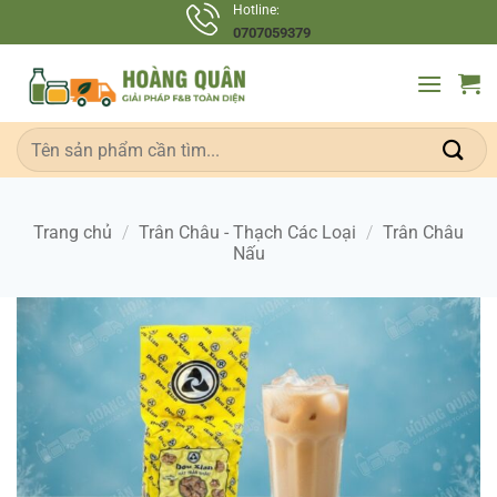
Bỏ
Hotline:
0707059379
qua
nội
dung
Tìm
kiếm:
Trang chủ
/
Trân Châu - Thạch Các Loại
/
Trân Châu
Nấu