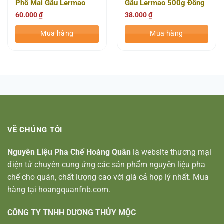
Phô Mai Gấu Lermao
Gấu Lermao 500g Đông
500G (18 Gói/Thùng)
Lạnh (30 Gói/Thùng)
60.000
₫
38.000
₫
Mua hàng
Mua hàng
VỀ CHÚNG TÔI
Nguyên Liệu Pha Chế Hoàng Quân
là website thương mại
điện tử chuyên cung ứng các sản phẩm nguyên liệu pha
chế cho quán, chất lượng cao với giá cả hợp lý nhất. Mua
hàng tại hoangquanfnb.com.
CÔNG TY TNHH DƯƠNG THỦY MỘC