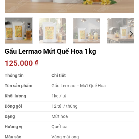
Gấu Lermao Mứt Quế Hoa 1kg
125.000
₫
Thông tin
Chi tiết
Tên sản phẩm
Gấu Lermao – Mứt Quế Hoa
Khối lượng
1kg / túi
Đóng gói
12 túi / thùng
Dạng
Mứt hoa
Hương vị
Quế hoa
Màu sắc
Vàng mật ong