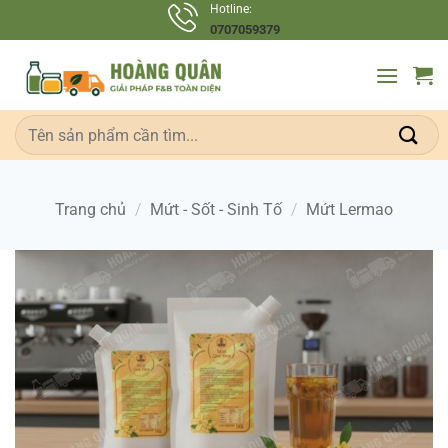
Bỏ
Hotline:
0707059379
qua
nội
dung
Tìm
kiếm:
Trang chủ
/
Mứt - Sốt - Sinh Tố
/
Mứt Lermao