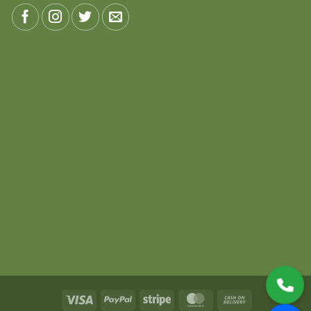
Visa
PayPal
Stripe
MasterCard
Cash