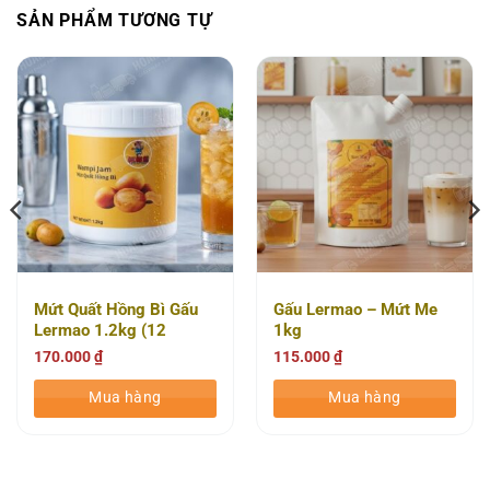
SẢN PHẨM TƯƠNG TỰ
Mứt Quất Hồng Bì Gấu
Gấu Lermao – Mứt Me
Lermao 1.2kg (12
1kg
Túi/thùng)
170.000
₫
115.000
₫
Mua hàng
Mua hàng