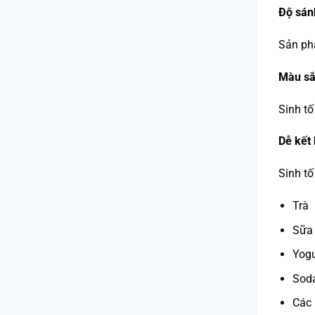
Độ sán
Sản p
Màu sắ
Sinh t
Dễ kết 
Sinh tố
Trà
Sữa
Yogu
Sod
Các 