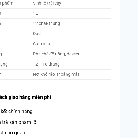
n phẩm
Sinh tố trái cây
h
1L
h
12 chai/thùng
ị
Đào
Cam nhạt
g
Pha chế đồ uống, dessert
dụng
12 – 18 tháng
n
Nơi khô ráo, thoáng mát
ách giao hàng miễn phí
kết chính hãng
trả sản phẩm lỗi
ốt cho quán