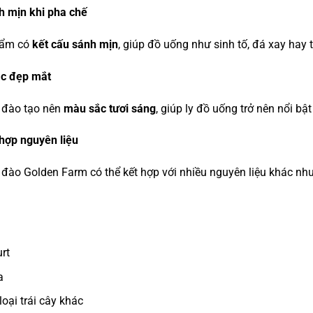
h mịn khi pha chế
hẩm có
kết cấu sánh mịn
, giúp đồ uống như sinh tố, đá xay hay t
c đẹp mắt
ố đào tạo nên
màu sắc tươi sáng
, giúp ly đồ uống trở nên nổi bậ
hợp nguyên liệu
 đào Golden Farm có thể kết hợp với nhiều nguyên liệu khác như
rt
a
loại trái cây khác