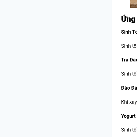
Ứng 
Sinh T
Sinh t
Trà Đà
Sinh tố
Đào Đá
Khi xay
Yogurt
Sinh tố