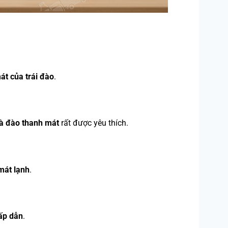
át của trái đào
.
rà đào thanh mát
rất được yêu thích.
mát lạnh
.
ấp dẫn
.