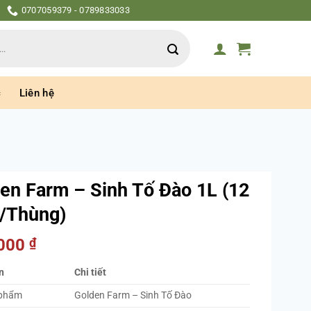
0707059379 - 0789833033
c
Liên hệ
en Farm – Sinh Tố Đào 1L (12
/Thùng)
.000
₫
n
Chi tiết
 phẩm
Golden Farm – Sinh Tố Đào