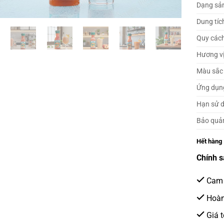
Dạng sả
Dung tíc
Quy các
Hương v
Màu sắc
Ứng dụn
Hạn sử 
Bảo quả
Hết hàng
Chính s
Cam 
Hoàn 
Giá t