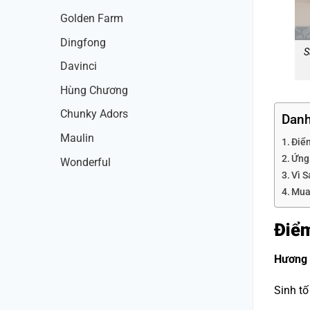
Golden Farm
Dingfong
S
Davinci
Hùng Chương
Chunky Adors
Danh
Maulin
Điể
Ứng
Wonderful
Vì 
Mua
Điểm
Hương 
Sinh t