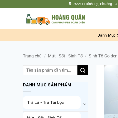
Bỏ
95/2/11 Bình Lợi, Phường 13,
qua
nội
dung
Danh Mục 
Trang chủ
/
Mứt - Sốt - Sinh Tố
/
Sinh Tố Golden
Tìm
kiếm:
DANH MỤC SẢN PHẨM
Trà Lá - Trà Túi Lọc
Mứt - Sốt - Sinh Tố