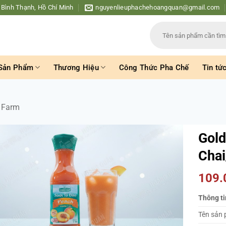
 Bình Thạnh, Hồ Chí Minh
nguyenlieuphachehoangquan@gmail.com
Tìm
kiếm:
Sản Phẩm
Thương Hiệu
Công Thức Pha Chế
Tin tứ
 Farm
Gold
Chai
109
Thông ti
Tên sản