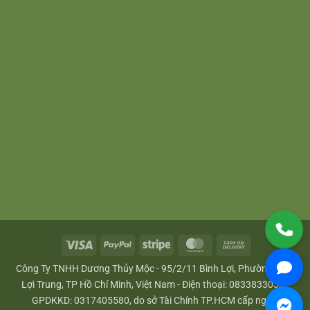
Visa
PayPal
Stripe
MasterCard
Cash
On
Công Ty TNHH Dương Thủy Mộc - 95/2/11 Bình Lợi, Phường Bình
Delivery
Lợi Trung, TP Hồ Chí Minh, Việt Nam - Điện thoại: 0833833033 -
GPDKKD: 0317405580, do sở Tài Chính TP.HCM cấp ngày: