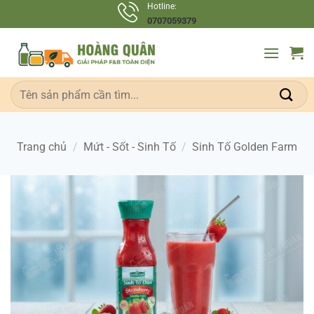
Bỏ
Hotline:
0707059379
qua
nội
dung
Tìm
kiếm:
Trang chủ
/
Mứt - Sốt - Sinh Tố
/
Sinh Tố Golden Farm