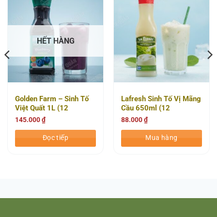
HẾT HÀNG
Golden Farm – Sinh Tố
Lafresh Sinh Tố Vị Mãng
Việt Quất 1L (12
Cầu 650ml (12
Chai/Thùng)
Chai/thùng)
145.000
₫
88.000
₫
Đọc tiếp
Mua hàng