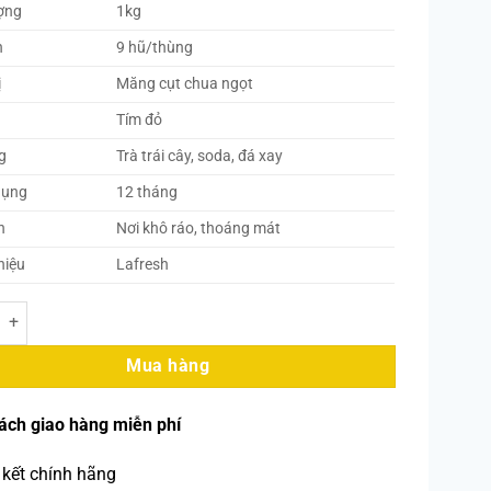
ợng
1kg
h
9 hũ/thùng
ị
Măng cụt chua ngọt
Tím đỏ
g
Trà trái cây, soda, đá xay
dụng
12 tháng
n
Nơi khô ráo, thoáng mát
hiệu
Lafresh
– Mứt Măng Cụt 1kg (9 Hũ/Thùng) số lượng
Mua hàng
ách giao hàng miễn phí
kết chính hãng