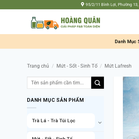
Bỏ
95/2/11 Bình Lợi, Phường 13,
qua
nội
dung
Danh Mục 
Trang chủ
/
Mứt - Sốt - Sinh Tố
/
Mứt Lafresh
Tìm
kiếm:
DANH MỤC SẢN PHẨM
Trà Lá - Trà Túi Lọc
Mứt - Sốt - Sinh Tố