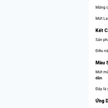
Măng c
Mứt Laf
Kết C
Sản phẩ
Điều nà
Màu S
Mứt măn
dẫn
.
Đây là 
Ứng D