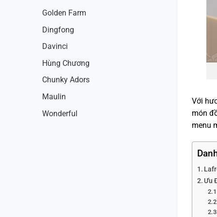
Golden Farm
Dingfong
Davinci
Hùng Chương
Chunky Adors
Maulin
Với hư
món đồ 
Wonderful
menu mớ
Danh
Laf
Ưu 