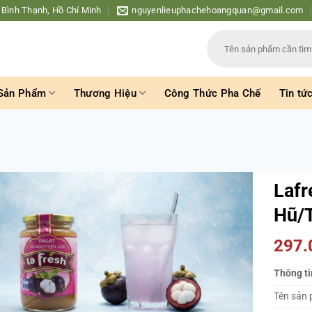
 Bình Thạnh, Hồ Chí Minh
nguyenlieuphachehoangquan@gmail.com
Tìm
kiếm:
Sản Phẩm
Thương Hiệu
Công Thức Pha Chế
Tin tứ
Lafr
Hũ/
297
Thông ti
Tên sản