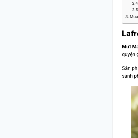
Mua
Lafr
Mứt Mă
quyện g
Sản ph
sánh ph