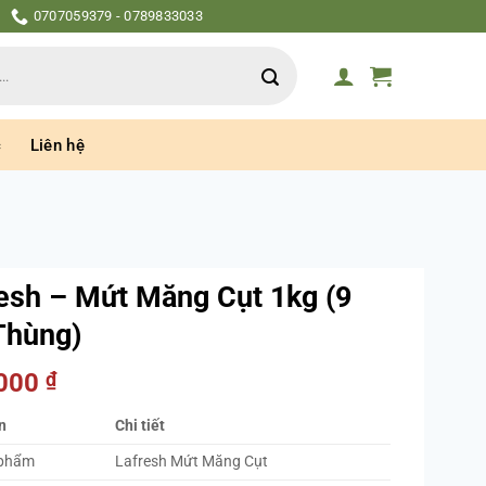
0707059379 - 0789833033
c
Liên hệ
esh – Mứt Măng Cụt 1kg (9
Thùng)
.000
₫
n
Chi tiết
 phẩm
Lafresh Mứt Măng Cụt