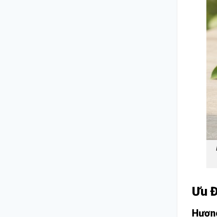
Ưu Đ
Hương