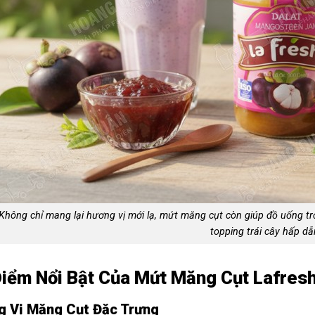
Không chỉ mang lại hương vị mới lạ, mứt măng cụt còn giúp đồ uống t
topping trái cây hấp dẫ
iểm Nổi Bật Của Mứt Măng Cụt Lafres
 Vị Măng Cụt Đặc Trưng