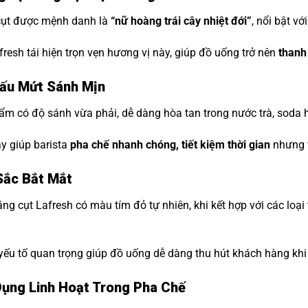
ụt được mệnh danh là
“nữ hoàng trái cây nhiệt đới”
, nổi bật v
resh tái hiện trọn vẹn hương vị này, giúp đồ uống trở nên
thanh
ấu Mứt Sánh Mịn
m có độ sánh vừa phải, dễ dàng hòa tan trong nước trà, soda 
y giúp barista
pha chế nhanh chóng, tiết kiệm thời gian
nhưng v
ắc Bắt Mắt
g cụt Lafresh có màu tím đỏ tự nhiên, khi kết hợp với các loại
yếu tố quan trọng giúp đồ uống dễ dàng thu hút khách hàng khi
ụng Linh Hoạt Trong Pha Chế