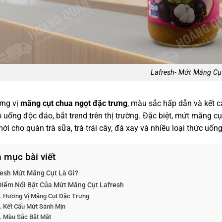
Lafresh- Mứt Măng Cụ
ơng vị
măng cụt chua ngọt đặc trưng
, màu sắc hấp dẫn và kết 
uống độc đáo, bắt trend trên thị trường. Đặc biệt, mứt măng cụ
i cho quán trà sữa, trà trái cây, đá xay và nhiều loại thức uốn
 mục bài viết
resh Mứt Măng Cụt Là Gì?
Điểm Nổi Bật Của Mứt Măng Cụt Lafresh
Hương Vị Măng Cụt Đặc Trưng
Kết Cấu Mứt Sánh Mịn
Màu Sắc Bắt Mắt