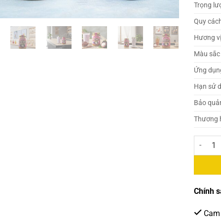
Trọng lư
Quy các
Hương v
Màu sắc
Ứng dụn
Hạn sử 
Bảo quả
Thương 
Lafresh 
Chính s
Cam 