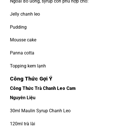
Ngoài đồ uống, syrup còn phù hợp cho:
Jelly chanh leo
Pudding
Mousse cake
Panna cotta
Topping kem lạnh
Công Thức Gợi Ý
Công Thức Trà Chanh Leo Cam
Nguyên Liệu
30ml Maulin Syrup Chanh Leo
120ml trà lài