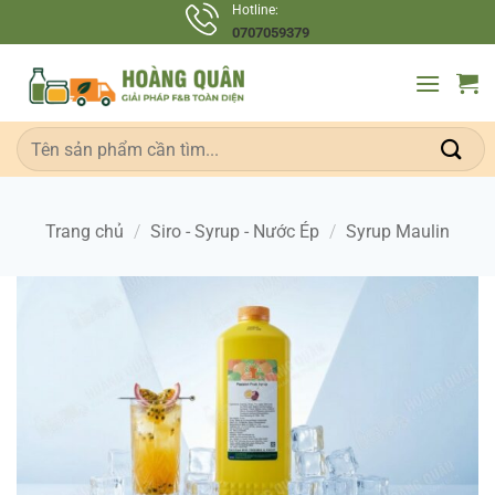
Bỏ
Hotline:
0707059379
qua
nội
dung
Tìm
kiếm:
Trang chủ
/
Siro - Syrup - Nước Ép
/
Syrup Maulin