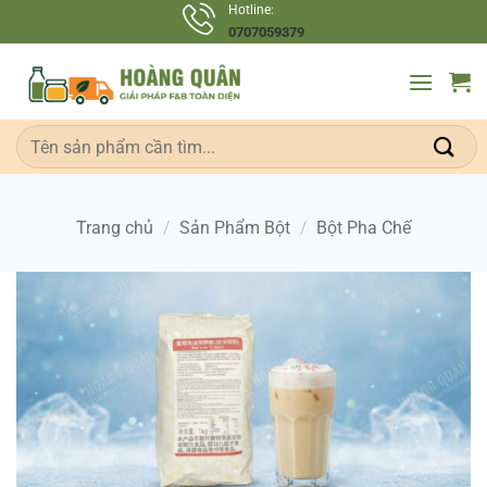
Bỏ
Hotline:
0707059379
qua
nội
dung
Tìm
kiếm:
Trang chủ
/
Sản Phẩm Bột
/
Bột Pha Chế