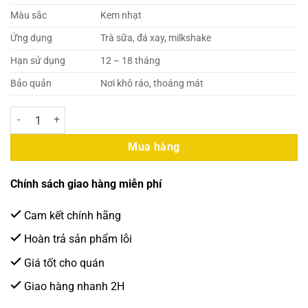
Màu sắc
Kem nhạt
Ứng dụng
Trà sữa, đá xay, milkshake
Hạn sử dụng
12 – 18 tháng
Bảo quản
Nơi khô ráo, thoáng mát
Royaltea – Bột Cake (Bột Trộn Vị Bánh) 1kg (20 Túi/Thùng) số lượng
Mua hàng
Chính sách giao hàng miễn phí
Cam kết chính hãng
Hoàn trả sản phẩm lỗi
Giá tốt cho quán
Giao hàng nhanh 2H