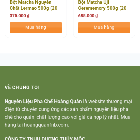
Bột Matcha Nguyên
Bột Matcha Uji
Chất Lermao 500g (20
Cerememory 500g (20
Gói/Thùng)
Gói/Thùng)
375.000
₫
685.000
₫
Mua hàng
Mua hàng
VỀ CHÚNG TÔI
Nguyên Liệu Pha Chế Hoàng Quân
là website thương mại
điện tử chuyên cung ứng các sản phẩm nguyên liệu pha
chế cho quán, chất lượng cao với giá cả hợp lý nhất. Mua
hàng tại hoangquanfnb.com.
CÔNG TY TNHH DƯƠNG THỦY MỘC