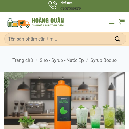
Bỏ
Hotline:
0707059379
qua
nội
dung
Tìm
kiếm:
Trang chủ
/
Siro - Syrup - Nước Ép
/
Syrup Boduo