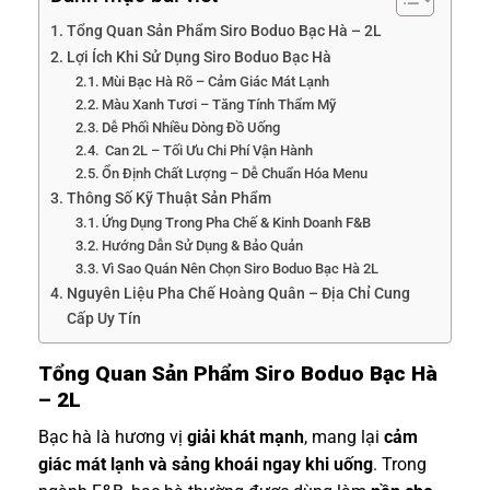
Tổng Quan Sản Phẩm Siro Boduo Bạc Hà – 2L
Lợi Ích Khi Sử Dụng Siro Boduo Bạc Hà
Mùi Bạc Hà Rõ – Cảm Giác Mát Lạnh
Màu Xanh Tươi – Tăng Tính Thẩm Mỹ
Dễ Phối Nhiều Dòng Đồ Uống
Can 2L – Tối Ưu Chi Phí Vận Hành
Ổn Định Chất Lượng – Dễ Chuẩn Hóa Menu
Thông Số Kỹ Thuật Sản Phẩm
Ứng Dụng Trong Pha Chế & Kinh Doanh F&B
Hướng Dẫn Sử Dụng & Bảo Quản
Vì Sao Quán Nên Chọn Siro Boduo Bạc Hà 2L
Nguyên Liệu Pha Chế Hoàng Quân – Địa Chỉ Cung
Cấp Uy Tín
Tổng Quan Sản Phẩm Siro Boduo Bạc Hà
– 2L
Bạc hà là hương vị
giải khát mạnh
, mang lại
cảm
giác mát lạnh và sảng khoái ngay khi uống
. Trong