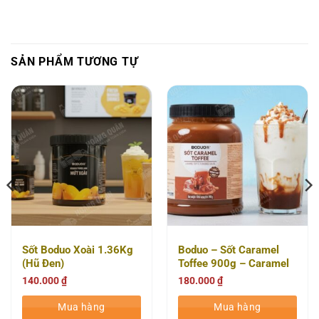
SẢN PHẨM TƯƠNG TỰ
Sốt Boduo Xoài 1.36Kg
Boduo – Sốt Caramel
(Hũ Đen)
Toffee 900g – Caramel
Toffee Flavored Sauce
140.000
₫
180.000
₫
Mua hàng
Mua hàng