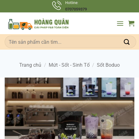
Bỏ
Hotline:
0707059379
qua
nội
dung
Tìm
kiếm:
Trang chủ
/
Mứt - Sốt - Sinh Tố
/
Sốt Boduo