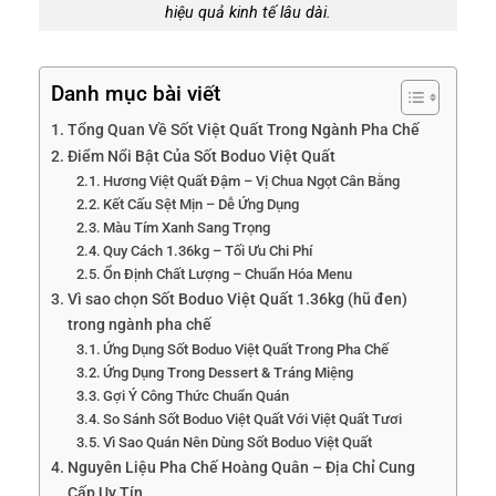
hiệu quả kinh tế lâu dài.
Danh mục bài viết
Tổng Quan Về Sốt Việt Quất Trong Ngành Pha Chế
Điểm Nổi Bật Của Sốt Boduo Việt Quất
Hương Việt Quất Đậm – Vị Chua Ngọt Cân Bằng
Kết Cấu Sệt Mịn – Dễ Ứng Dụng
Màu Tím Xanh Sang Trọng
Quy Cách 1.36kg – Tối Ưu Chi Phí
Ổn Định Chất Lượng – Chuẩn Hóa Menu
Vì sao chọn Sốt Boduo Việt Quất 1.36kg (hũ đen)
trong ngành pha chế
Ứng Dụng Sốt Boduo Việt Quất Trong Pha Chế
Ứng Dụng Trong Dessert & Tráng Miệng
Gợi Ý Công Thức Chuẩn Quán
So Sánh Sốt Boduo Việt Quất Với Việt Quất Tươi
Vì Sao Quán Nên Dùng Sốt Boduo Việt Quất
Nguyên Liệu Pha Chế Hoàng Quân – Địa Chỉ Cung
Cấp Uy Tín