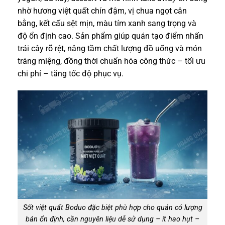
nhờ hương việt quất chín đậm, vị chua ngọt cân
bằng, kết cấu sệt mịn, màu tím xanh sang trọng và
độ ổn định cao. Sản phẩm giúp quán tạo điểm nhấn
trái cây rõ rệt, nâng tầm chất lượng đồ uống và món
tráng miệng, đồng thời chuẩn hóa công thức – tối ưu
chi phí – tăng tốc độ phục vụ.
Sốt việt quất Boduo đặc biệt phù hợp cho quán có lượng
bán ổn định, cần nguyên liệu dễ sử dụng – ít hao hụt –