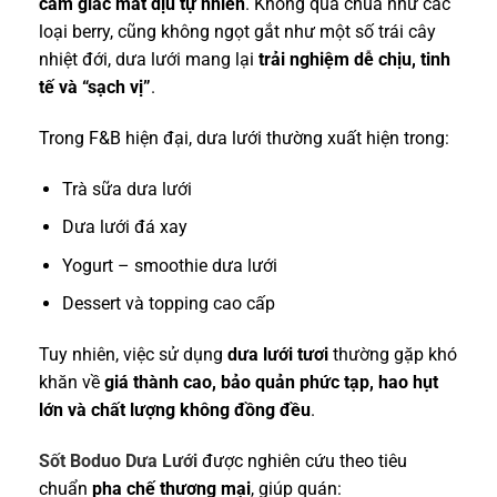
cảm giác mát dịu tự nhiên
. Không quá chua như các
loại berry, cũng không ngọt gắt như một số trái cây
nhiệt đới, dưa lưới mang lại
trải nghiệm dễ chịu, tinh
tế và “sạch vị”
.
Trong F&B hiện đại, dưa lưới thường xuất hiện trong:
Trà sữa dưa lưới
Dưa lưới đá xay
Yogurt – smoothie dưa lưới
Dessert và topping cao cấp
Tuy nhiên, việc sử dụng
dưa lưới tươi
thường gặp khó
khăn về
giá thành cao, bảo quản phức tạp, hao hụt
lớn và chất lượng không đồng đều
.
Sốt Boduo Dưa Lưới
được nghiên cứu theo tiêu
chuẩn
pha chế thương mại
, giúp quán: