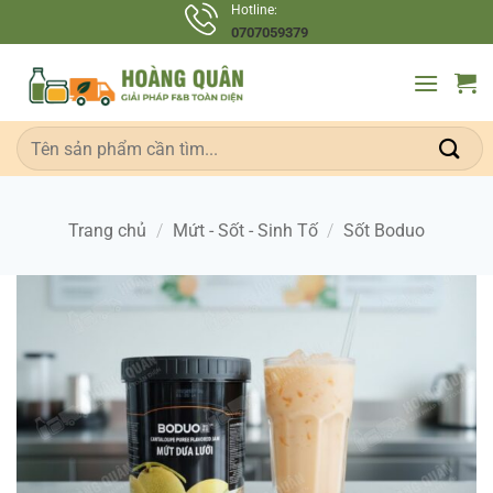
Bỏ
Hotline:
0707059379
qua
nội
dung
Tìm
kiếm:
Trang chủ
/
Mứt - Sốt - Sinh Tố
/
Sốt Boduo