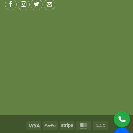
Visa
PayPal
Stripe
MasterCard
Cash
On