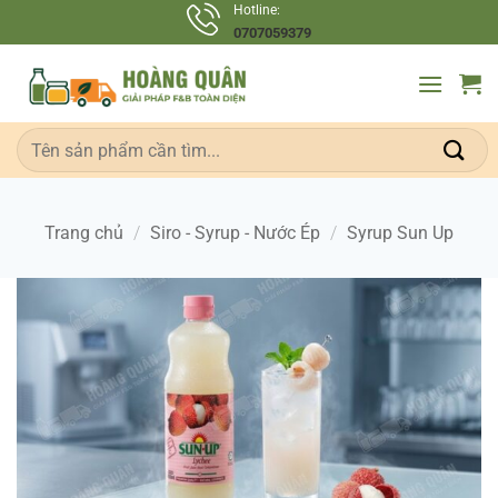
Bỏ
Hotline:
0707059379
qua
nội
dung
Tìm
kiếm:
Trang chủ
/
Siro - Syrup - Nước Ép
/
Syrup Sun Up