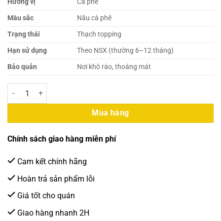
Hương vị
Cà phê
Màu sắc
Nâu cà phê
Trạng thái
Thạch topping
Hạn sử dụng
Theo NSX (thường 6–12 tháng)
Bảo quản
Nơi khô ráo, thoáng mát
Thạch Cà Phê Hùng Chương 2.2kg - 6 Hũ/Thùng) số lượng
Mua hàng
Chính sách giao hàng miễn phí
Cam kết chính hãng
Hoàn trả sản phẩm lỗi
Giá tốt cho quán
Giao hàng nhanh 2H