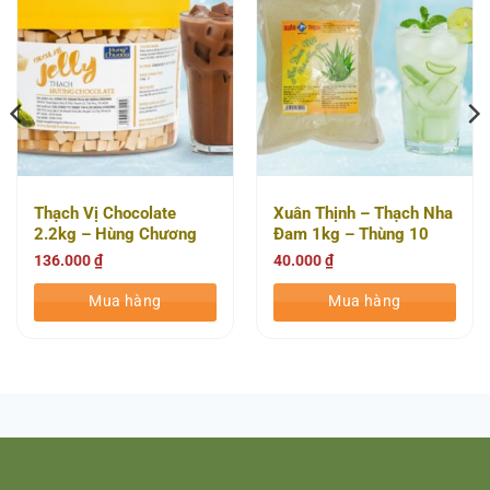
Thạch Vị Chocolate
Xuân Thịnh – Thạch Nha
2.2kg – Hùng Chương
Đam 1kg – Thùng 10
(Thùng 6 Hũ)
Gói
136.000
₫
40.000
₫
Mua hàng
Mua hàng