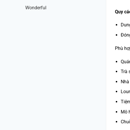
Wonderful
Quy cá
Dung
Đóng
Phù hợ
Quá
Trà 
Nhà
Lou
Tiệ
Mô h
Chuỗ