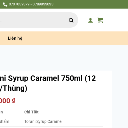
0707059379 - 0789833033
c
Liên hệ
ni Syrup Caramel 750ml (12
/Thùng)
.000
₫
in
Chi Tiết
 phẩm
Torani Syrup Caramel