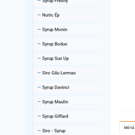
Syrup Freshy
Nước Ép
Syrup Monin
Syrup Boduo
Syrup Sun Up
Siro Gấu Lermao
Syrup Davinci
Syrup Maulin
Syrup Giffard
Mô tả
Siro - Syrup