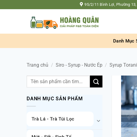
Bỏ
95/2/11 Bình Lợi, Phường 13,
qua
nội
dung
Danh Mục 
Trang chủ
/
Siro - Syrup - Nước Ép
/
Syrup Toran
Tìm
kiếm:
DANH MỤC SẢN PHẨM
Trà Lá - Trà Túi Lọc
Mứt - Sốt - Sinh Tố