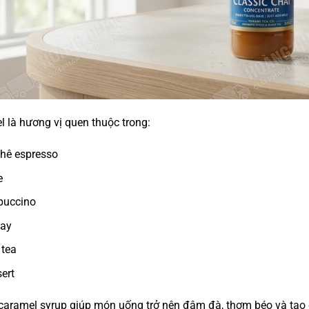
 là hương vị quen thuộc trong:
hê espresso
e
puccino
xay
 tea
ert
 caramel syrup giúp món uống trở nên đậm đà, thơm béo và tạo