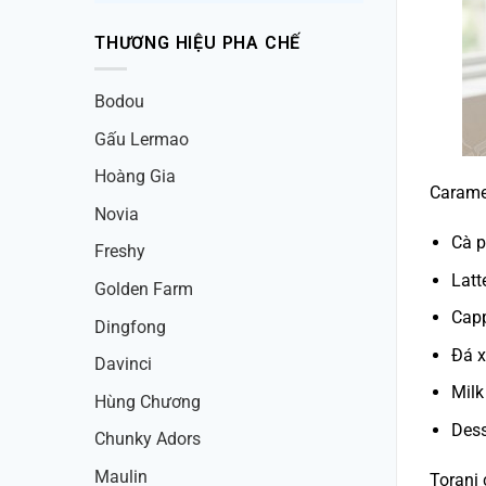
THƯƠNG HIỆU PHA CHẾ
Bodou
Gấu Lermao
Hoàng Gia
Caramel
Novia
Cà p
Freshy
Latt
Golden Farm
Cap
Dingfong
Đá 
Davinci
Milk
Hùng Chương
Dess
Chunky Adors
Maulin
Torani