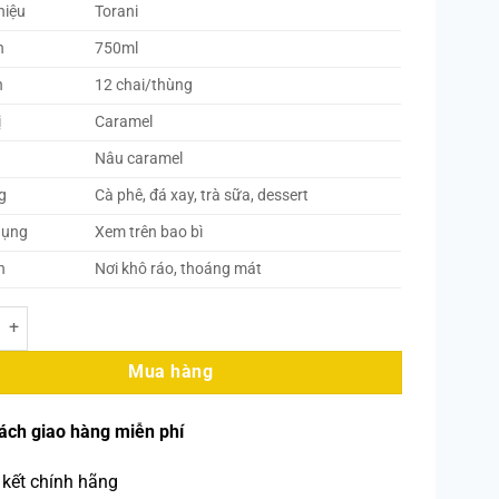
hiệu
Torani
h
750ml
h
12 chai/thùng
ị
Caramel
Nâu caramel
g
Cà phê, đá xay, trà sữa, dessert
dụng
Xem trên bao bì
n
Nơi khô ráo, thoáng mát
yrup Caramel 750ml (12 Chai/Thùng) số lượng
Mua hàng
ách giao hàng miễn phí
kết chính hãng