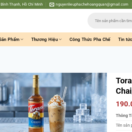
 Bình Thạnh, Hồ Chí Minh
nguyenlieuphachehoangquan@gmail.com
Tìm
kiếm:
Sản Phẩm
Thương Hiệu
Công Thức Pha Chế
Tin tứ
i
Tora
Chai
190
Thông T
Tên sản