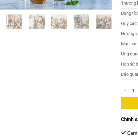
Thương 
Dung tíc
Quy các
Hương v
Màu sắc
Ứng dụn
Hạn sử 
Bảo quả
Torani S
Chính s
Cam 