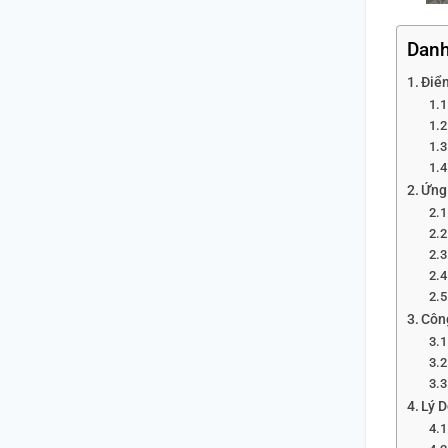
Danh
Điể
Ứng
Côn
Lý 