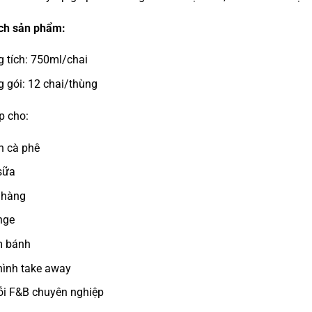
ch sản phẩm:
 tích: 750ml/chai
 gói: 12 chai/thùng
p cho:
n cà phê
sữa
 hàng
nge
m bánh
ình take away
i F&B chuyên nghiệp