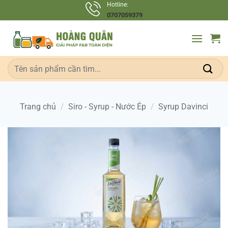
Bỏ
Hotline:
0707059379
qua
nội
dung
Tìm
kiếm:
Trang chủ
/
Siro - Syrup - Nước Ép
/
Syrup Davinci