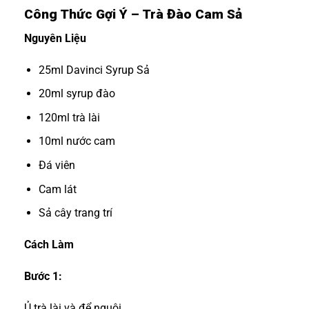
Công Thức Gợi Ý – Trà Đào Cam Sả
Nguyên Liệu
25ml Davinci Syrup Sả
20ml syrup đào
120ml trà lài
10ml nước cam
Đá viên
Cam lát
Sả cây trang trí
Cách Làm
Bước 1:
Ủ trà lài và để nguội.