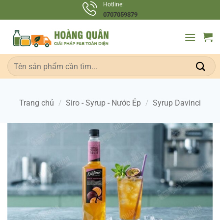
Bỏ
Hotline:
0707059379
qua
nội
dung
Tìm
kiếm:
Trang chủ
/
Siro - Syrup - Nước Ép
/
Syrup Davinci