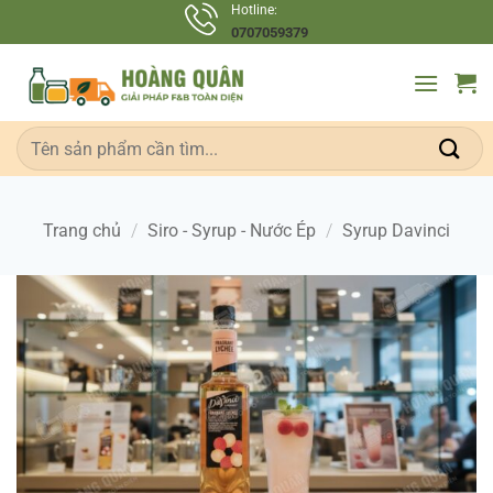
Bỏ
Hotline:
0707059379
qua
nội
dung
Tìm
kiếm:
Trang chủ
/
Siro - Syrup - Nước Ép
/
Syrup Davinci