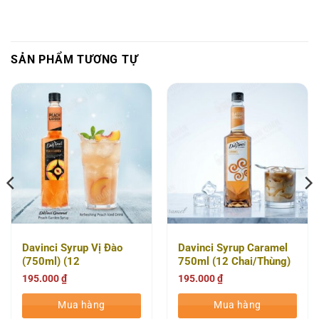
SẢN PHẨM TƯƠNG TỰ
Davinci Syrup Vị Đào
Davinci Syrup Caramel
(750ml) (12
750ml (12 Chai/Thùng)
Chai/thùng)
195.000
₫
195.000
₫
Mua hàng
Mua hàng