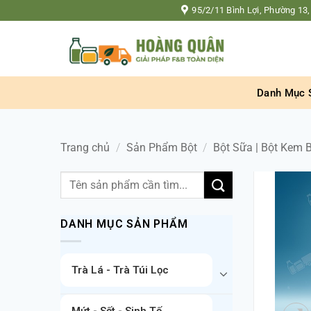
Bỏ
95/2/11 Bình Lợi, Phường 13,
qua
nội
dung
Danh Mục 
Trang chủ
/
Sản Phẩm Bột
/
Bột Sữa | Bột Kem 
Tìm
kiếm:
DANH MỤC SẢN PHẨM
Trà Lá - Trà Túi Lọc
Mứt - Sốt - Sinh Tố