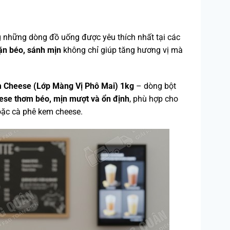
g những dòng đồ uống được yêu thích nhất tại các
n béo, sánh mịn
không chỉ giúp tăng hương vị mà
m Cheese (Lớp Màng Vị Phô Mai) 1kg
– dòng bột
se thơm béo, mịn mượt và ổn định
, phù hợp cho
oặc cà phê kem cheese.