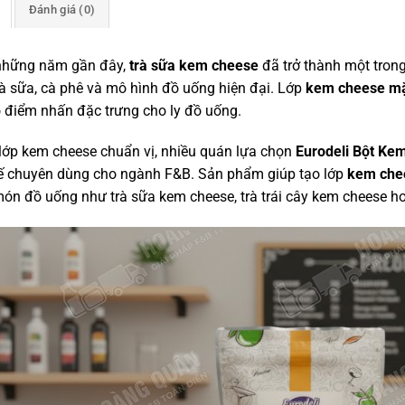
Đánh giá (0)
những năm gần đây,
trà sữa kem cheese
đã trở thành một tron
à sữa, cà phê và mô hình đồ uống hiện đại. Lớp
kem cheese mặ
 điểm nhấn đặc trưng cho ly đồ uống.
lớp kem cheese chuẩn vị, nhiều quán lựa chọn
Eurodeli Bột Ke
ế chuyên dùng cho ngành F&B. Sản phẩm giúp tạo lớp
kem chee
ón đồ uống như trà sữa kem cheese, trà trái cây kem cheese h