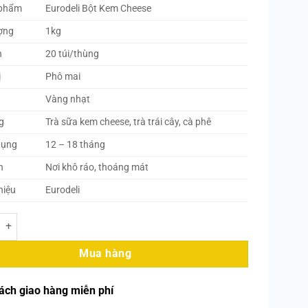
 phẩm
Eurodeli Bột Kem Cheese
ợng
1kg
h
20 túi/thùng
ị
Phô mai
Vàng nhạt
g
Trà sữa kem cheese, trà trái cây, cà phê
dụng
12 – 18 tháng
n
Nơi khô ráo, thoáng mát
hiệu
Eurodeli
 – Bột Kem Cheese (Lớp Màng Vị Phô Mai) 1kg (20 Túi/Thùng) số lượng
Mua hàng
ách giao hàng miễn phí