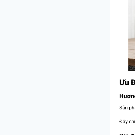
Ưu Đ
Hương
Sản ph
Đây chí