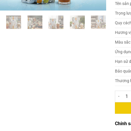
Tên sản
Trọng lư
Quy các
Hương v
Màu sắc
Ứng dụn
Hạn sử 
Bảo quả
Thương 
Eurodeli
Chính s