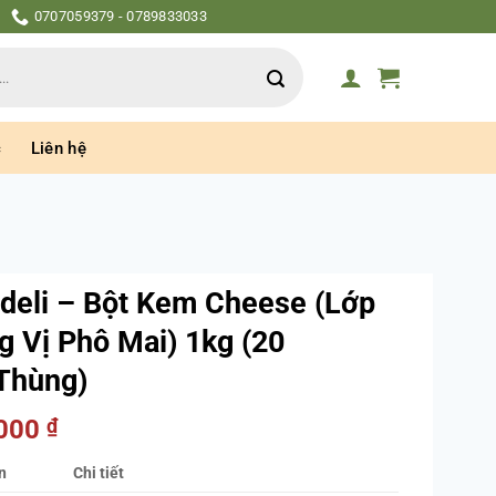
0707059379 - 0789833033
c
Liên hệ
deli – Bột Kem Cheese (Lớp
 Vị Phô Mai) 1kg (20
Thùng)
.000
₫
n
Chi tiết