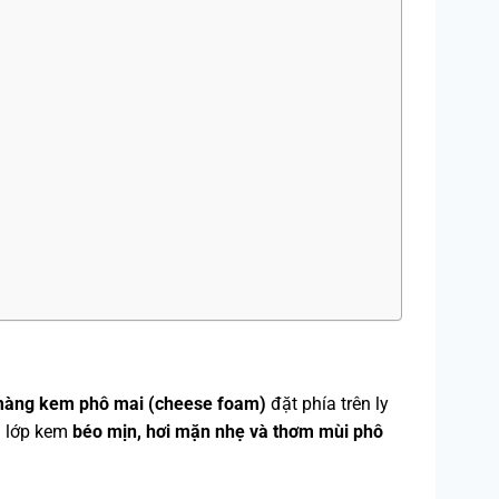
àng kem phô mai (cheese foam)
đặt phía trên ly
h lớp kem
béo mịn, hơi mặn nhẹ và thơm mùi phô