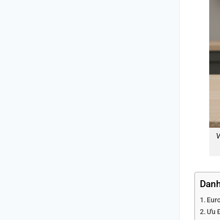
V
Danh
Eur
Ưu 