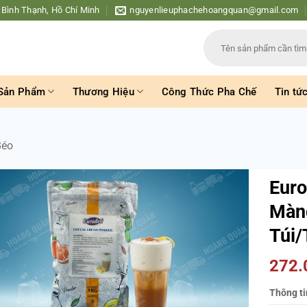
 Bình Thạnh, Hồ Chí Minh
nguyenlieuphachehoangquan@gmail.com
Tìm
kiếm:
Sản Phẩm
Thương Hiệu
Công Thức Pha Chế
Tin tứ
Béo
Euro
Màng
Túi/
272
Thông ti