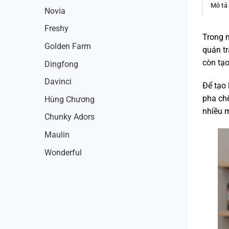
Mô tả
Novia
Freshy
Trong 
Golden Farm
quán tr
còn tạo
Dingfong
Davinci
Để tạo 
pha ch
Hùng Chương
nhiều m
Chunky Adors
Maulin
Wonderful