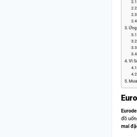
Ứng
Vì 
Mua
Euro
Eurode
đồ uống
mai đặ