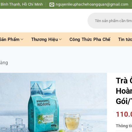
 Bình Thạnh, Hồ Chí Minh
nguyenlieuphachehoangquan@gmail.com
Tìm
kiếm:
Sản Phẩm
Thương Hiệu
Công Thức Pha Chế
Tin tứ
oàng
Trà 
Hoàn
Gói/
110
Thông ti