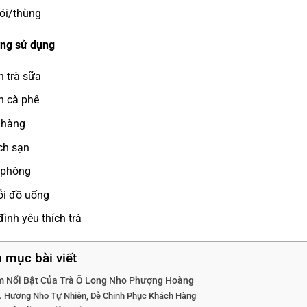
ói/thùng
ợng sử dụng
 trà sữa
n cà phê
 hàng
ch sạn
 phòng
ỗi đồ uống
đình yêu thích trà
 mục bài viết
m Nổi Bật Của Trà Ô Long Nho Phượng Hoàng
Hương Nho Tự Nhiên, Dễ Chinh Phục Khách Hàng