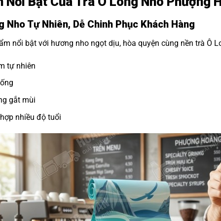
 Nổi Bật Của Trà Ô Long Nho Phượng 
 Nho Tự Nhiên, Dễ Chinh Phục Khách Hàng
m nổi bật với hương nho ngọt dịu, hòa quyện cùng nền trà Ô L
m tự nhiên
uống
ng gắt mùi
hợp nhiều độ tuổi