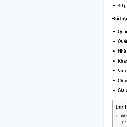
40 g
Đối tư
Quán
Quá
Nhà
Khá
Văn
Chu
Gia 
Danh
Điể