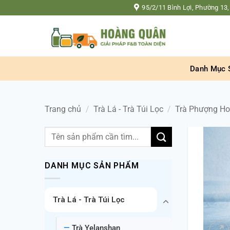
Bỏ
95/2/11 Bình Lợi, Phường 13,
qua
nội
dung
Danh Mục 
Trang chủ
/
Trà Lá - Trà Túi Lọc
/
Trà Phượng H
Tìm
kiếm:
DANH MỤC SẢN PHẨM
Trà Lá - Trà Túi Lọc
Trà Yelanshan