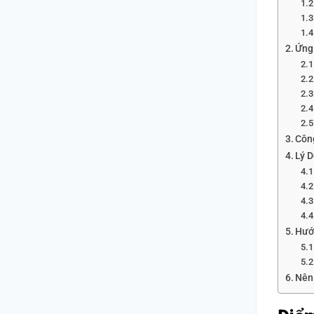
Ứng
Côn
Lý 
Hướ
Nên