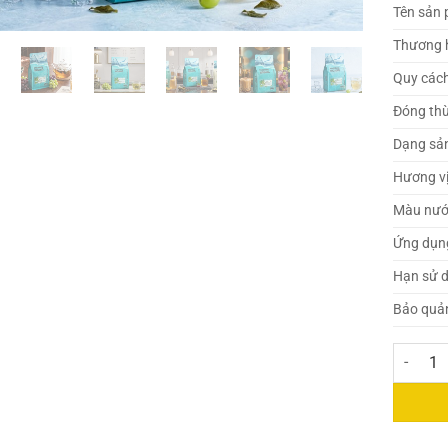
Tên sản
Thương 
Quy các
Đóng th
Dạng sả
Hương v
Màu nư
Ứng dụn
Hạn sử 
Bảo quả
Trà Ô Lo