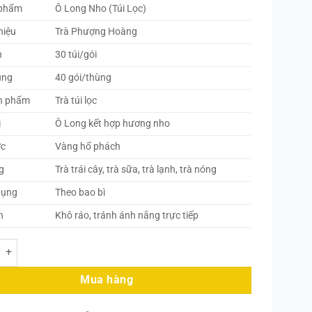
 phẩm
Ô Long Nho (Túi Lọc)
hiệu
Trà Phượng Hoàng
h
30 túi/gói
ùng
40 gói/thùng
n phẩm
Trà túi lọc
ị
Ô Long kết hợp hương nho
ớc
Vàng hổ phách
g
Trà trái cây, trà sữa, trà lạnh, trà nóng
dụng
Theo bao bì
n
Khô ráo, tránh ánh nắng trực tiếp
ng Nho Túi Lọc Phượng Hoàng (30 Túi/Gói - 40 Gói/Thùng) số lượng
Mua hàng