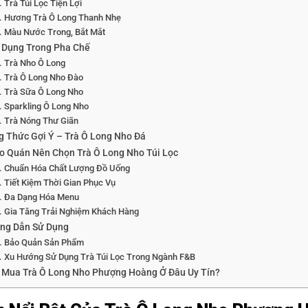
Trà Túi Lọc Tiện Lợi
Hương Trà Ô Long Thanh Nhẹ
Màu Nước Trong, Bắt Mắt
 Dụng Trong Pha Chế
Trà Nho Ô Long
Trà Ô Long Nho Đào
Trà Sữa Ô Long Nho
Sparkling Ô Long Nho
Trà Nóng Thư Giãn
g Thức Gợi Ý – Trà Ô Long Nho Đá
Do Quán Nên Chọn Trà Ô Long Nho Túi Lọc
Chuẩn Hóa Chất Lượng Đồ Uống
Tiết Kiệm Thời Gian Phục Vụ
Đa Dạng Hóa Menu
Gia Tăng Trải Nghiệm Khách Hàng
ng Dẫn Sử Dụng
Bảo Quản Sản Phẩm
Xu Hướng Sử Dụng Trà Túi Lọc Trong Ngành F&B
 Mua Trà Ô Long Nho Phượng Hoàng Ở Đâu Uy Tín?