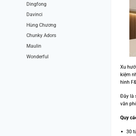
Dingfong
Davinci
Hùng Chương
Chunky Adors
Maulin
Wonderful
Xu hướn
kiệm nh
hình F&
Đây là 
văn ph
Quy cá
30 t