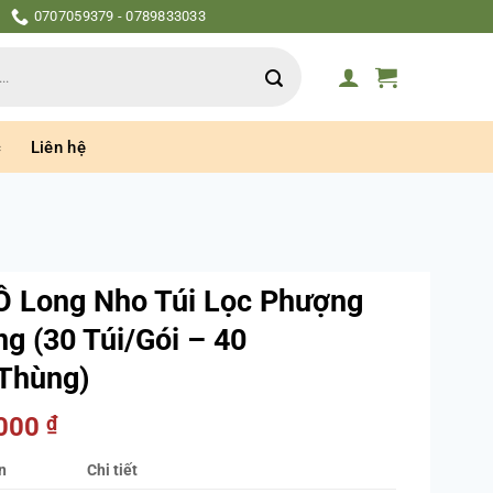
0707059379 - 0789833033
c
Liên hệ
Ô Long Nho Túi Lọc Phượng
g (30 Túi/Gói – 40
Thùng)
.000
₫
n
Chi tiết