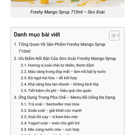
Freshy Mango Syrup 710ml – Siro Xoài
Danh mục bài viết
Tổng Quan Về Sản Phẩm Freshy Mango Syrup
710ml
Ưu Điểm Nổi Bật Của Siro Xoài Freshy Mango Syrup
Hương vị xoài chín tự nhiên, thơm đậm
Màu vàng trong đẹp mắt – làm nổi bật ly nước
Độ ngọt hài hòa – dễ kết hợp
Khả năng hòa tan nhanh – không tách lớp
Tiết kiệm chi phí – hiệu quả cho quán
Ứng Dụng Trong Pha Chế – Menu Đồ Uống Đa Dạng
Trà xoài – bestseller mọi mùa
Soda xoài – giải khát cực mạnh
Xoài đá xay – vị kem béo mịn
Yogurt xoài – món cho giới trẻ
Mix cùng nước mía – cực hợp