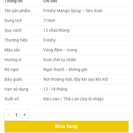
Thông tin
Chi tiết
Tên sản phẩm
Freshy Mango Syrup – Siro Xoài
Dung tích
710ml
Quy cách
12 chai/thùng
Thương hiệu
Freshy
Màu sắc
Vàng đậm – trong
Hương vị
Xoài chín tự nhiên
Độ ngọt
Ngọt thanh – không gắt
Bảo quản
Nơi thoáng mát, đậy kín sau khi mở
Hạn sử dụng
12–18 tháng
Xuất xứ
Đài Loan / Thái Lan (tùy lô nhập)
Freshy Mango Syrup Xoài 710ml – Siro Xoài số lượng
Mua hàng