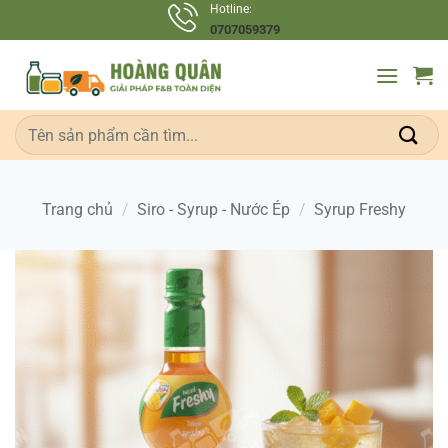
Bỏ
Hotline:
0707059379
qua
nội
dung
Tìm
kiếm:
Trang chủ
/
Siro - Syrup - Nước Ép
/
Syrup Freshy