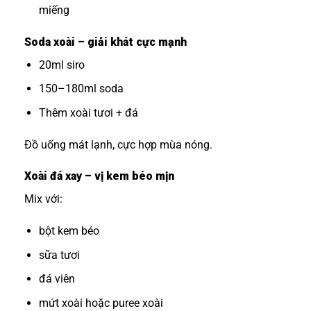
miếng
Soda xoài – giải khát cực mạnh
20ml siro
150–180ml soda
Thêm xoài tươi + đá
Đồ uống mát lạnh, cực hợp mùa nóng.
Xoài đá xay – vị kem béo mịn
Mix với:
bột kem béo
sữa tươi
đá viên
mứt xoài hoặc puree xoài