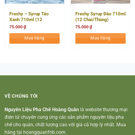
Freshy – Syrup Táo
Freshy Syrup Đào 710ml
Xanh 710ml (12
(12 Chai/thùng)
Chai/thùng)
75.000
₫
75.000
₫
Mua hàng
Mua hàng
VỀ CHÚNG TÔI
Nguyên Liệu Pha Chế Hoàng Quân
là website thương mại
điện tử chuyên cung ứng các sản phẩm nguyên liệu pha
chế cho quán, chất lượng cao với giá cả hợp lý nhất. Mua
hàng tại hoangquanfnb.com.