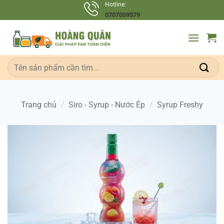
Bỏ
Hotline:
0707059379
qua
nội
dung
Tìm
kiếm:
Trang chủ
/
Siro - Syrup - Nước Ép
/
Syrup Freshy