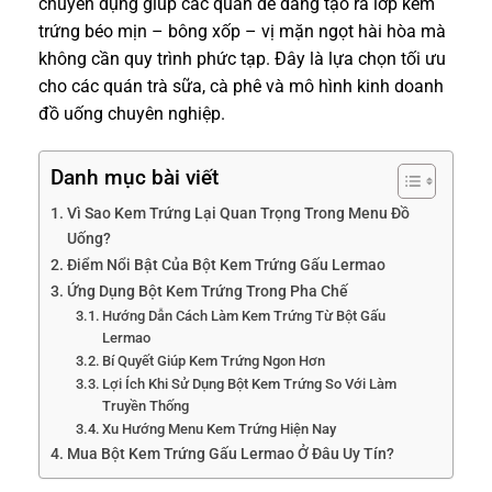
chuyên dụng giúp các quán dễ dàng tạo ra lớp kem
trứng béo mịn – bông xốp – vị mặn ngọt hài hòa mà
không cần quy trình phức tạp. Đây là lựa chọn tối ưu
cho các quán trà sữa, cà phê và mô hình kinh doanh
đồ uống chuyên nghiệp.
Danh mục bài viết
Vì Sao Kem Trứng Lại Quan Trọng Trong Menu Đồ
Uống?
Điểm Nổi Bật Của Bột Kem Trứng Gấu Lermao
Ứng Dụng Bột Kem Trứng Trong Pha Chế
Hướng Dẫn Cách Làm Kem Trứng Từ Bột Gấu
Lermao
Bí Quyết Giúp Kem Trứng Ngon Hơn
Lợi Ích Khi Sử Dụng Bột Kem Trứng So Với Làm
Truyền Thống
Xu Hướng Menu Kem Trứng Hiện Nay
Mua Bột Kem Trứng Gấu Lermao Ở Đâu Uy Tín?