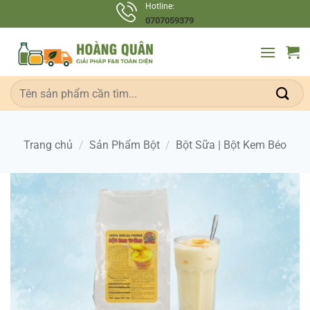
Bỏ
Hotline:
0707059379
qua
nội
dung
Tìm
kiếm:
Trang chủ
/
Sản Phẩm Bột
/
Bột Sữa | Bột Kem Béo