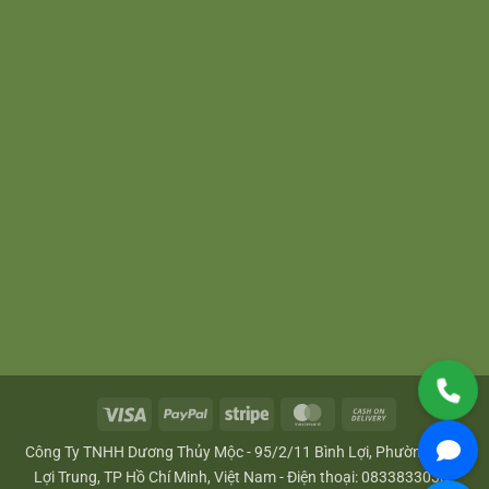
Visa
PayPal
Stripe
MasterCard
Cash
On
Công Ty TNHH Dương Thủy Mộc - 95/2/11 Bình Lợi, Phường Bình
Delivery
Lợi Trung, TP Hồ Chí Minh, Việt Nam - Điện thoại: 0833833033 -