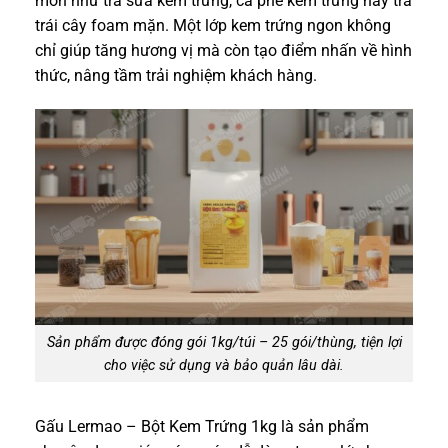
món như trà sữa kem trứng, cà phê kem trứng hay trà
trái cây foam mặn. Một lớp kem trứng ngon không
chỉ giúp tăng hương vị mà còn tạo điểm nhấn về hình
thức, nâng tầm trải nghiệm khách hàng.
Sản phẩm được đóng gói 1kg/túi – 25 gói/thùng, tiện lợi
cho việc sử dụng và bảo quản lâu dài.
Gấu Lermao – Bột Kem Trứng 1kg là sản phẩm