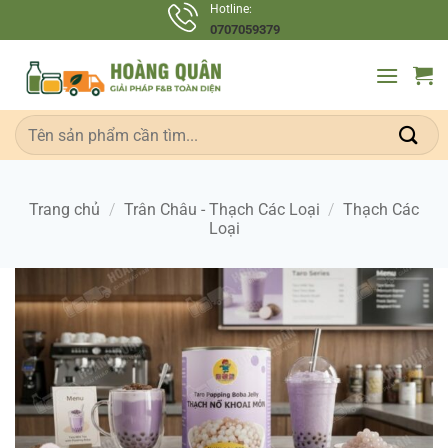
Bỏ
Hotline:
0707059379
qua
nội
dung
Tìm
kiếm:
Trang chủ
/
Trân Châu - Thạch Các Loại
/
Thạch Các
Loại