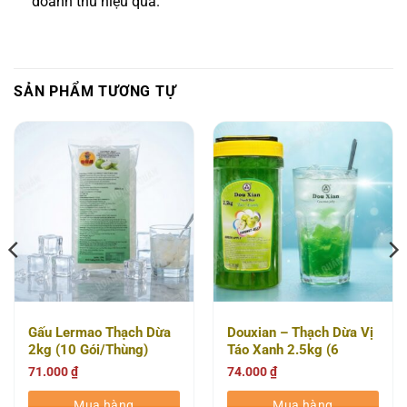
doanh thu hiệu quả.
SẢN PHẨM TƯƠNG TỰ
Gấu Lermao Thạch Dừa
Douxian – Thạch Dừa Vị
2kg (10 Gói/Thùng)
Táo Xanh 2.5kg (6
Hộp/Thùng)
71.000
₫
74.000
₫
Mua hàng
Mua hàng