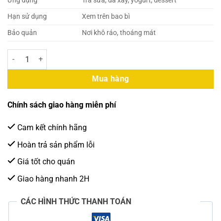
Ứng dụng
Trà sữa, đá xay, yogurt, dessert
Hạn sử dụng
Xem trên bao bì
Bảo quản
Nơi khô ráo, thoáng mát
Thạch Nổ Khoai Môn Lermao 900g (12 Hộp/Thùng) số lượng
Mua hàng
Chính sách giao hàng miễn phí
Cam kết chính hãng
Hoàn trả sản phẩm lỗi
Giá tốt cho quán
Giao hàng nhanh 2H
CÁC HÌNH THỨC THANH TOÁN