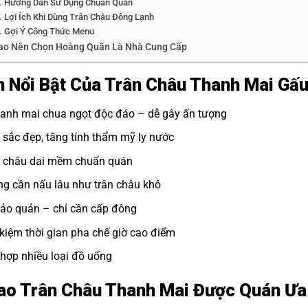
Hướng Dẫn Sử Dụng Chuẩn Quán
Lợi Ích Khi Dùng Trân Châu Đông Lạnh
Gợi Ý Công Thức Menu
Sao Nên Chọn Hoàng Quân Là Nhà Cung Cấp
 Nổi Bật Của Trân Châu Thanh Mai Gấ
hanh mai chua ngọt độc đáo – dễ gây ấn tượng
sắc đẹp, tăng tính thẩm mỹ ly nước
n châu dai mềm chuẩn quán
g cần nấu lâu như trân châu khô
ảo quản – chỉ cần cấp đông
 kiệm thời gian pha chế giờ cao điểm
hợp nhiều loại đồ uống
ao Trân Châu Thanh Mai Được Quán Ư