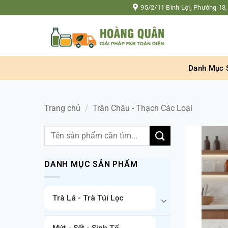
Bỏ
95/2/11 Bình Lợi, Phường 13,
qua
nội
dung
Danh Mục 
Trang chủ
/
Trân Châu - Thạch Các Loại
Tìm
kiếm:
DANH MỤC SẢN PHẨM
Trà Lá - Trà Túi Lọc
Mứt - Sốt - Sinh Tố