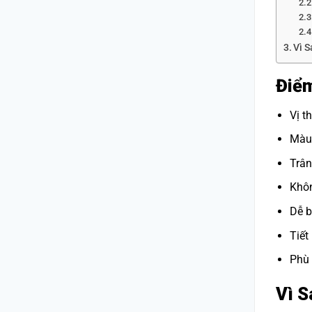
Vì 
Điểm
Vị t
Màu 
Trâ
Khôn
Dễ b
Tiết
Phù 
Vì S