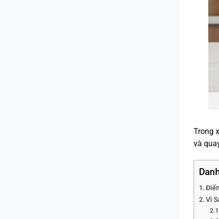
Trong x
và quay
Danh
Điể
Vì 