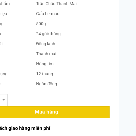
 phẩm
Trân Châu Thanh Mai
hiệu
Gấu Lermao
ng
500g
h
24 gói/thùng
ái
Đông lạnh
ị
Thanh mai
Hồng tím
dụng
12 tháng
n
Ngăn đông
ao – Trân Châu Vị Thanh Mai Đông Lạnh 500g (24 Gói/Thùng) số lượn
Mua hàng
ách giao hàng miễn phí