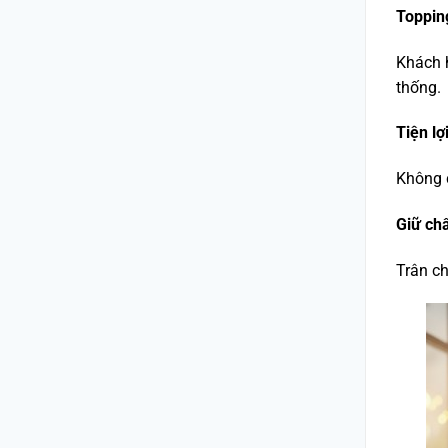
Topping
Khách h
thống.
Tiện lợ
Không c
Giữ ch
Trân ch