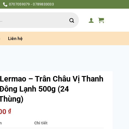
0707059379 - 0789833033
c
Liên hệ
Lermao – Trân Châu Vị Thanh
Đông Lạnh 500g (24
Thùng)
000
₫
n
Chi tiết