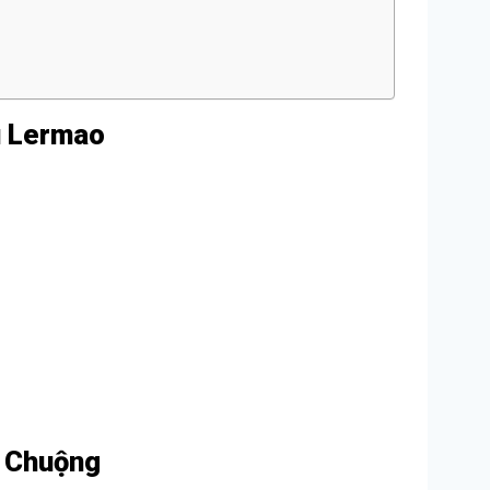
u Lermao
a Chuộng