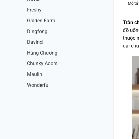
Mô tả
Freshy
Golden Farm
Trân c
đồ uống
Dingfong
thuộc 
Davinci
dai chu
Hùng Chương
Chunky Adors
Maulin
Wonderful