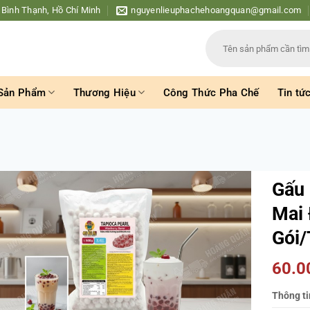
 Bình Thạnh, Hồ Chí Minh
nguyenlieuphachehoangquan@gmail.com
Tìm
kiếm:
Sản Phẩm
Thương Hiệu
Công Thức Pha Chế
Tin tứ
Gấu 
Mai 
Gói/
60.
Thông ti