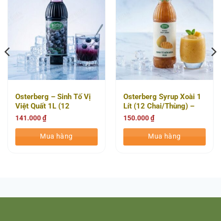
Osterberg – Sinh Tố Vị
Osterberg Syrup Xoài 1
Việt Quất 1L (12
Lít (12 Chai/Thùng) –
Chai/Thùng)
Sinh Tố Bốn Mùa
141.000
₫
150.000
₫
Mua hàng
Mua hàng