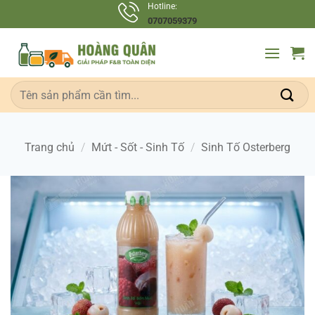
Bỏ
Hotline:
0707059379
qua
nội
dung
Tìm
kiếm:
Trang chủ
/
Mứt - Sốt - Sinh Tố
/
Sinh Tố Osterberg