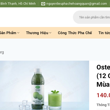
 Bình Thạnh, Hồ Chí Minh
nguyenlieuphachehoangquan@gmail.com
Tìm
kiếm:
Sản Phẩm
Thương Hiệu
Công Thức Pha Chế
Tin tứ
erg
Oste
(12 
Mùa
140
Thông T