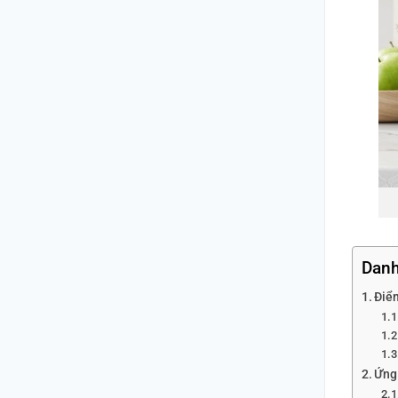
Danh
Điể
Ứng