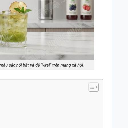
màu sắc nổi bật và dễ “viral” trên mạng xã hội.