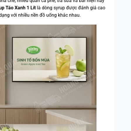
ha chế, nhiều quán cà phê, trà sữa và bar hiện nay
up Táo Xanh 1 Lít
là dòng syrup được đánh giá cao
dạng với nhiều nền đồ uống khác nhau.