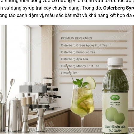
ra những món uống vừa có hương vị ổn định vừa tối ưu tốc độ p
n sử dụng syrup trái cây chuyên dụng. Trong đó,
Osterberg Syr
ơng táo xanh đậm vị, màu sắc bắt mắt và khả năng kết hợp đa 