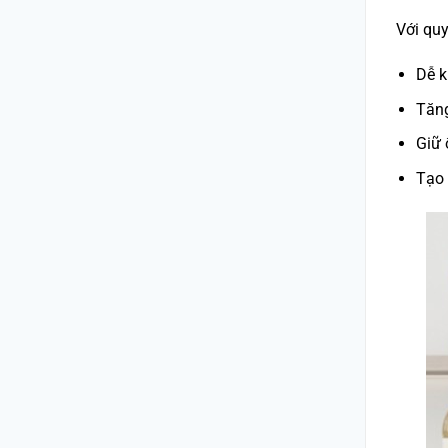
Với quy
Dễ k
Tăng
Giữ 
Tạo 