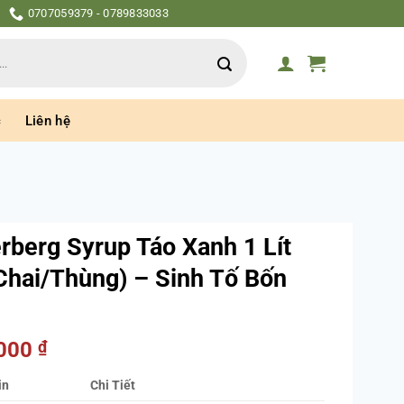
0707059379 - 0789833033
c
Liên hệ
rberg Syrup Táo Xanh 1 Lít
Chai/Thùng) – Sinh Tố Bốn
.000
₫
in
Chi Tiết