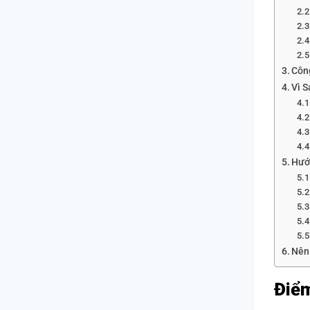
Côn
Vì 
Hướ
Nên
Điểm