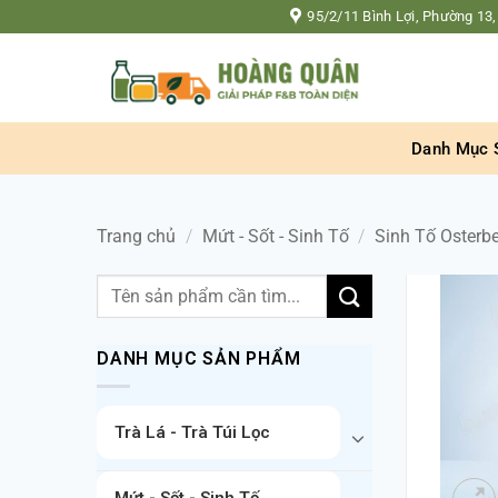
Bỏ
95/2/11 Bình Lợi, Phường 13,
qua
nội
dung
Danh Mục 
Trang chủ
/
Mứt - Sốt - Sinh Tố
/
Sinh Tố Osterb
Tìm
kiếm:
DANH MỤC SẢN PHẨM
Trà Lá - Trà Túi Lọc
Mứt - Sốt - Sinh Tố