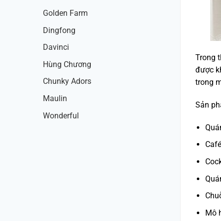
Golden Farm
Dingfong
Davinci
Trong t
Hùng Chương
được kh
Chunky Adors
trong m
Maulin
Sản ph
Wonderful
Quán
Café
Cock
Quán
Chu
Mô 