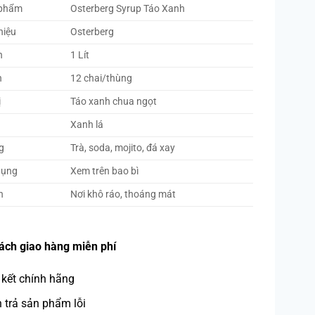
 phẩm
Osterberg Syrup Táo Xanh
hiệu
Osterberg
h
1 Lít
h
12 chai/thùng
ị
Táo xanh chua ngọt
Xanh lá
g
Trà, soda, mojito, đá xay
dụng
Xem trên bao bì
n
Nơi khô ráo, thoáng mát
ách giao hàng miễn phí
kết chính hãng
trả sản phẩm lỗi