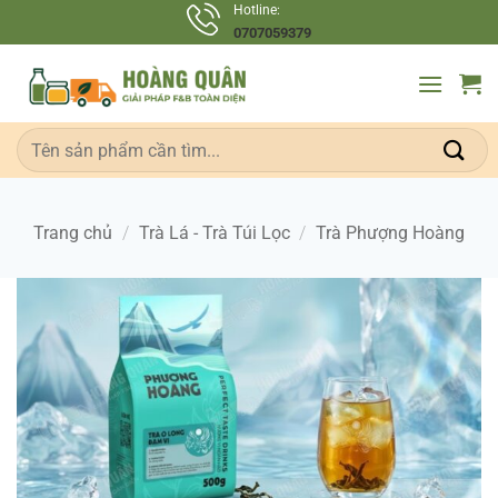
Bỏ
Hotline:
0707059379
qua
nội
dung
Tìm
kiếm:
Trang chủ
/
Trà Lá - Trà Túi Lọc
/
Trà Phượng Hoàng