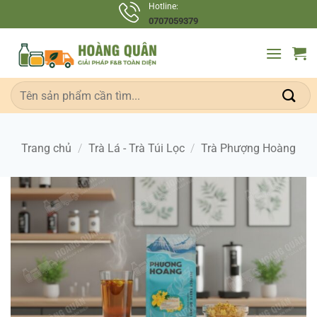
Bỏ
Hotline:
0707059379
qua
nội
dung
Tìm
kiếm:
Trang chủ
/
Trà Lá - Trà Túi Lọc
/
Trà Phượng Hoàng