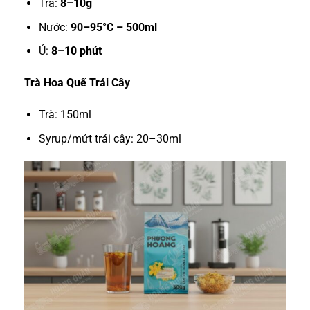
Trà:
8–10g
Nước:
90–95°C – 500ml
Ủ:
8–10 phút
Trà Hoa Quế Trái Cây
Trà: 150ml
Syrup/mứt trái cây: 20–30ml