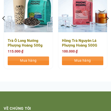
Trà Ô Long Nướng
Hồng Trà Nguyên Lá
Phượng Hoàng 500g
Phượng Hoàng 500G
(20 Gói/Thùng)
(16 Gói/Thùng)
115.000
₫
100.000
₫
Mua hàng
Mua hàng
VỀ CHÚNG TÔI