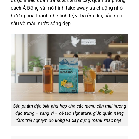
được nhiều quán trà sữa, trà trái cây, quán trà phong
cách Á Đông và mô hình take away ưa chuộng nhờ
hương hoa thanh nhẹ tinh tế, vị trà êm dịu, hậu ngọt
sâu và màu nước sáng đẹp.
Sản phẩm đặc biệt phù hợp cho các menu cần mùi hương
đặc trưng – sang vị – dễ tạo signature, giúp quán nâng
tầm trải nghiệm đồ uống và xây dựng menu khác biệt.