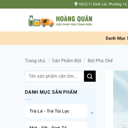
Bỏ
95/2/11 Bình Lợi, Phường 13,
qua
nội
dung
Danh Mục 
Trang chủ
/
Sản Phẩm Bột
/
Bột Pha Chế
Tìm
kiếm:
DANH MỤC SẢN PHẨM
Trà Lá - Trà Túi Lọc
Mứt - Sốt - Sinh Tố