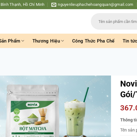
 Bình Thạnh, Hồ Chí Minh
nguyenlieuphachehoangquan@gmail.com
Tìm
kiếm:
Sản Phẩm
Thương Hiệu
Công Thức Pha Chế
Tin tứ
Novi
Gói/
367
Thông ti
Tên sản