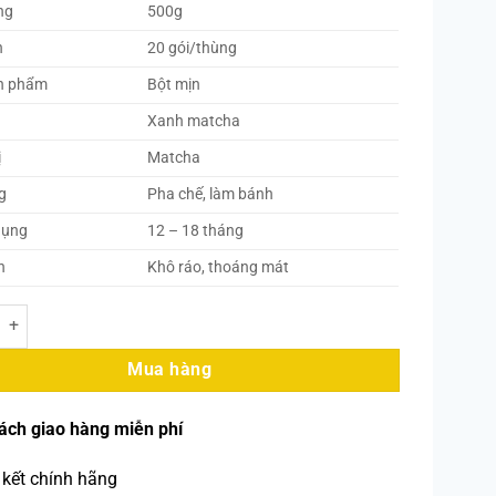
ng
500g
h
20 gói/thùng
n phẩm
Bột mịn
Xanh matcha
ị
Matcha
g
Pha chế, làm bánh
dụng
12 – 18 tháng
n
Khô ráo, thoáng mát
Bột Matcha 500g (20 Gói/Thùng) số lượng
Mua hàng
ách giao hàng miễn phí
kết chính hãng