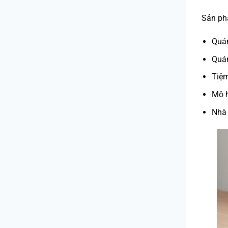
Sản ph
Quán
Quá
Tiệ
Mô h
Nhà 