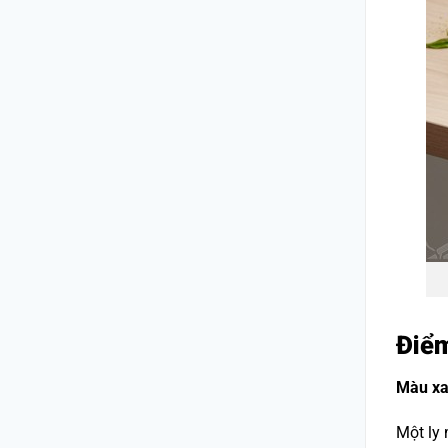
Điểm
Màu xa
Một ly