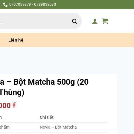
0707059379 - 0789833033
c
Liên hệ
a – Bột Matcha 500g (20
Thùng)
.000
₫
n
Chi tiết
 phẩm
Novia – Bột Matcha