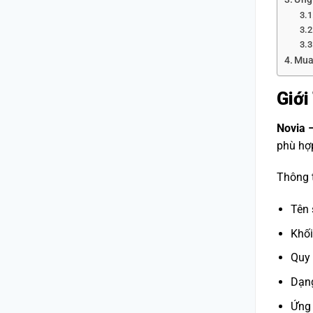
Mua
Giới
Novia 
phù hợp
Thông t
Tên 
Khối
Quy 
Dạng
Ứng 