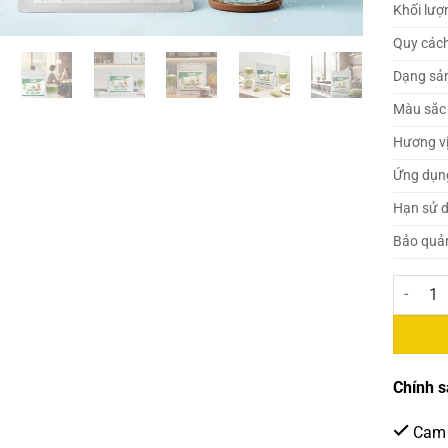
Khối lượ
Quy các
Dạng sả
Màu sắc
Hương v
Ứng dụn
Hạn sử 
Bảo quả
Novia – 
Chính s
Cam 