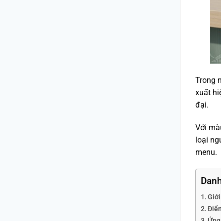
Trong 
xuất hi
đại.
Với màu
loại ng
menu.
Danh
Giớ
Điể
Ứng